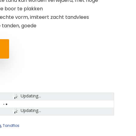
ke tand kan worden verwijderd, met hoge
e boor te plakken
sechte vorm, imiteert zacht tandvlees
e tanden, goede
Updating...
Updating...
g
,
Tandflos