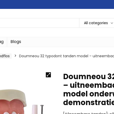
All categories
ag
Blogs
dflos
Doumneou 32 typodont tanden model – uitneembaar t
Doumneou 32
– uitneembaa
model onderw
demonstrati