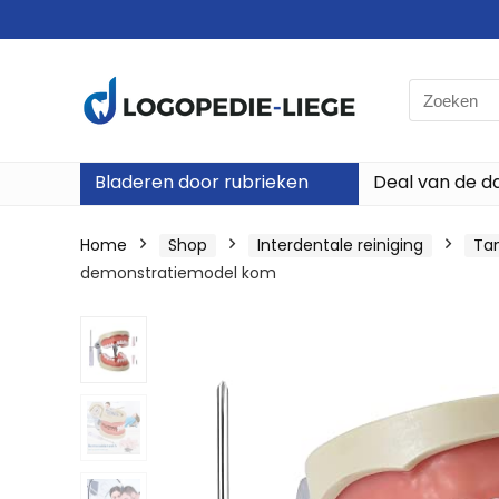
Search
for:
Bladeren door rubrieken
Deal van de d
Home
Shop
Interdentale reiniging
Tan
demonstratiemodel kom