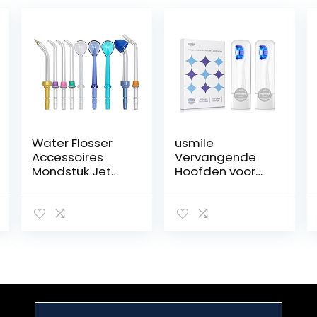
Water Flosser
usmile
Accessoires
Vervangende
Mondstuk Jet
Hoofden voor
Tips
Y1S / U3 / P1
Tandenborstel
Elektrische
Hoofd Handvat
Tandenborstel
Slang voor
met
Waterpik 9 pcs
Herinneringsbor
tips
stelharen, 2 Pak
Whitening
borstelhoofden
met reisdekking,
Wit