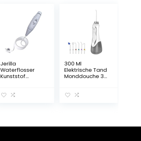
Jerilla
300 Ml
Waterflosser
Elektrische Tand
Kunststof
Monddouche 3
Handvat Slang
Modi Water
Accessoires
Flosser Ipx7
voor
Waterdichte
Mondhygiëne
Tand Cleaner 6
Compatibel met
soorten Nozzles
Waterpik
Oplaadbare
Monddouche
Mondverzorging
WP-100 WP-660
(Color:白色)
WP-900