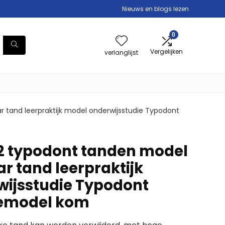
Nieuws en blogs lezen
0
Vergelijken
verlanglijst
and leerpraktijk model onderwijsstudie Typodont
 typodont tanden model
r tand leerpraktijk
ijsstudie Typodont
emodel kom