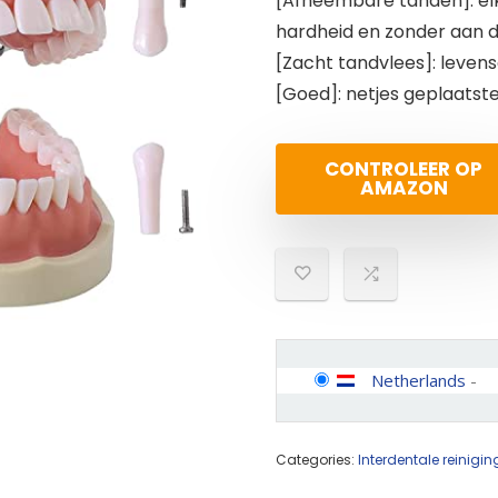
[Afneembare tanden]: el
hardheid en zonder aan d
[Zacht tandvlees]: leven
[Goed]: netjes geplaatst
CONTROLEER OP
AMAZON
Netherlands
-
Categories:
Interdentale reinigin