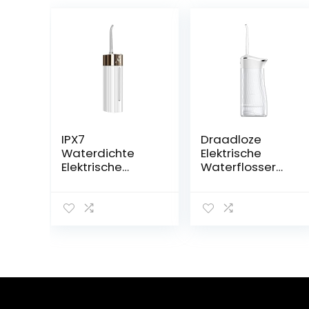
IPX7
Draadloze
Waterdichte
Elektrische
Elektrische
Waterflosser
Monddouche
Draagbare
Smart Display
Waterdichte
Draagbare
Monddouche
Waterflosser
Diepe Reiniging
130Ml Stille
4 Modi 4 Nozzles
Monddouche 4
Tandenwasser(
Modi(Color:白色)
Color:白色)