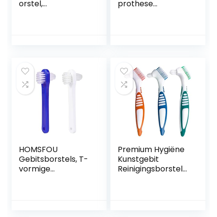
orstel,
prothese
prothesenborstel
tandenborstel
voor de derde
reinigingsborstel
tanden,
met witte
tandenvervanging,
draagtas voor
tandenvervanging
valse tanden
sborstel,
reiniging (rood,
prothesenreiniging
groen en blauw)
, 1 stuk (blauw)
HOMSFOU
Premium Hygiëne
Gebitsborstels, T-
Kunstgebit
vormige
Reinigingsborstels
tandenborstels
et, meerlagige
met dubbele kop
haren en
voor
ergonomische
tandverzorging 2
rubberen