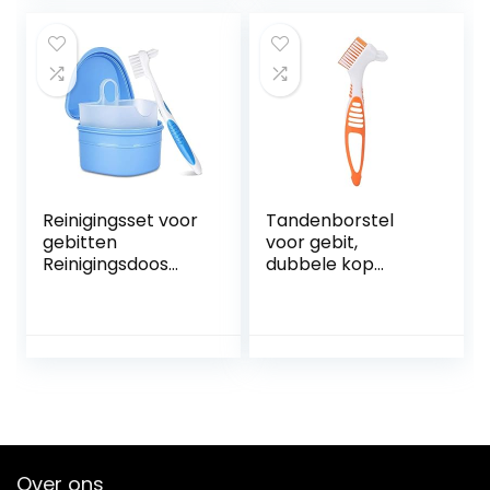
stuks (wit+ blauw)
handgreep, voor
kunstgebitverzorgi
ng (pak van 3)
Reinigingsset voor
Tandenborstel
gebitten
voor gebit,
Reinigingsdoos
dubbele kop
voor gebit met
Spotreiniging
valse
Meerlaagse
tandenborstel
borstelharen
Doos voor
Reinigingsborstel
gebitsverzorging,Bl
voor
auw
gebitsprothesen
Gedeeltelijke
prothesen Volledig
kunstgebit
Over ons