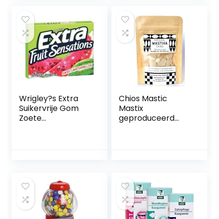
Jungle Mix, Mytery,
Scary Mix
Wrigley?s Extra
Chios Mastic
Suikervrije Gom
Mastix
Zoete
geproduceerd
Watermeloen
door
mastixproducente
n (20 g
middelgrote
tranen)