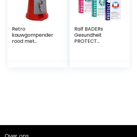
Retro
Ralf BADERs
kauwgompender
Gesundheit
rood met
PROTECT
muntgleuf
functionele
kauwgom
kauwgom uit de
automaat Must
apotheek, drie
Have Gadget
soorten,
snoep dispenser
mondhygiëne,
tandverzorging en
tandvleesverzorgi
ng, 3 x 20
kauwgomvierkantj
es in een blister, 111
g
Over ons