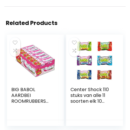
Related Products
BIG BABOL
Center Shock 110
AARDBEI
stuks van alle 11
ROOMRUBBERS
soorten elk 10
X24
stuks, Cola Cola,
Appel, Cherry,
aardbeien,
Monster Mix,