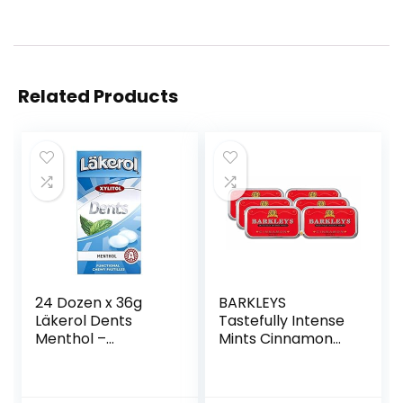
Related Products
24 Dozen x 36g
BARKLEYS
Läkerol Dents
Tastefully Intense
Menthol –
Mints Cinnamon
Origineel – Zweeds
15g
– Suikervrij – Xylitol
– Pastilles –