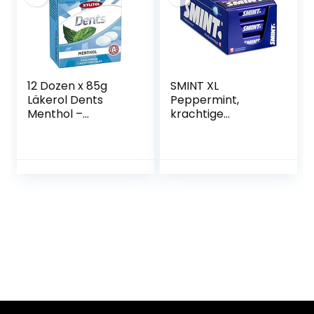
12 Dozen x 85g
SMINT XL
Läkerol Dents
Peppermint,
Menthol –
krachtige
Origineel – Zweeds
pepermuntjes,
– Suikervrij – Xylitol
suikervrije pastilles
– Pastilles –
voor een frisse
Zuigtabletten –
adem, pakket van
Dragees –
3 blikjes
Druppels –
Snoepjes – Zoet