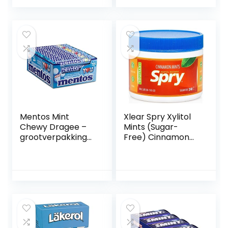
Zuigtabletten –
Dragees –
Druppels –
Snoepjes –
Snoepjes
Mentos Mint
Xlear Spry Xylitol
Chewy Dragee –
Mints (Sugar-
grootverpakking
Free) Cinnamon
met 40 rollen
240 count
(38g/14 stuks per
rol), mint smaak,
verfrist je adem