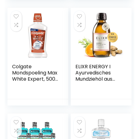
tandenborstel
mist – zelfs tussen
de beugel, 500 ml
Colgate
ELIXR ENERGY I
Mondspoeling Max
Ayurvedisches
White Expert, 500
Mundziehöl aus
ml – voor direct
Bio-Sesamöl | mit
zichtbaar wittere
ätherischem
tanden
Orangenöl |
Zertifizierte
Naturkosmetik |
200 ml