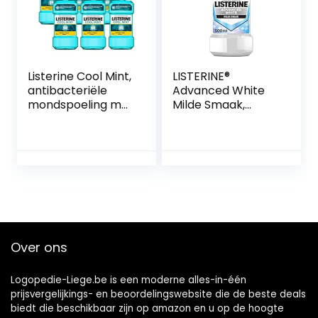
Listerine Cool Mint,
LISTERINE®
antibacteriële
Advanced White
mondspoeling met
Milde Smaak,
intensieve
mondspoeling,
muntsmaak, voor
verwijdert sterke
gezonde tanden,
verkleuring voor
(6 x 600 ml)
wittere tanden in
slechts 1 week, 500
ml
Over ons
Logopedie-Liege.be is een moderne alles-in-één
prijsvergelijkings- en beoordelingswebsite die de beste deals
biedt die beschikbaar zijn op amazon en u op de hoogte