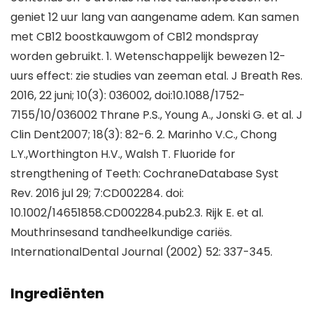
geniet 12 uur lang van aangename adem. Kan samen
met CB12 boostkauwgom of CB12 mondspray
worden gebruikt. 1. Wetenschappelijk bewezen 12-
uurs effect: zie studies van zeeman etal. J Breath Res.
2016, 22 juni; 10(3): 036002, doi:10.1088/1752-
7155/10/036002 Thrane P.S., Young A., Jonski G. et al. J
Clin Dent2007; 18(3): 82-6. 2. Marinho V.C., Chong
L.Y.,Worthington H.V., Walsh T. Fluoride for
strengthening of Teeth: CochraneDatabase Syst
Rev. 2016 jul 29; 7:CD002284. doi:
10.1002/14651858.CD002284.pub2.3. Rijk E. et al.
Mouthrinsesand tandheelkundige cariës.
InternationalDental Journal (2002) 52: 337-345.
Ingrediënten