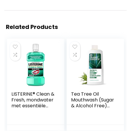
Related Products
LISTERINE® Clean &
Tea Tree Oil
Fresh, mondwater
Mouthwash (Sugar
met essentiële
& Alcohol Free)
oliën en fluoride,
Spearmint 8 fl.oz
zonder alcohol,
bereikt de
plaatsen die de