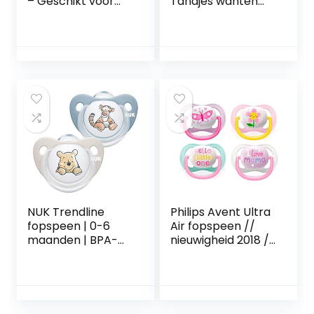
– Geschikt voor
Tandjes wanten
NICU – Fopspeen
voor Baby,
Prematuren en
Siliconen want
Newborn – 100%
Bijtring
Siliconen speentje
Handschoen, Baby
voor pasgeboren
Rustgevende
baby – Soothie
Pijnbestrijding
concurrent
want Baby Bijtring
Wanten voor Baby
NUK Trendline
Philips Avent Ultra
fopspeen | 0-6
Air fopspeen //
maanden | BPA-
nieuwigheid 2018 //
vrije fopspeen van
0-6 Mo // set van
siliconen | Disney
4 meisje // incl. 2
Winnie Puuh |
steriliseertrasport
blauw (jongen) | 2
boxen
stuks