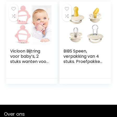
Vicloon Bijtring
BIBS Speen,
voor baby’s, 2
verpakking van 4
stuks wanten voor
stuks. Proefpakket
baby’s, BPA-vrij,
om uit te
helpt bij pijn van
proberen. BPA-vrij,
tanden en
Ronde,
tandvlees,
symmetrische en
natuurlijke
anatomische
siliconen, niet giftig
speen. Natuurlijk
rubberlatex /
Siliconen, Maat 1
(0-6 maanden),
Over ons
Ivory