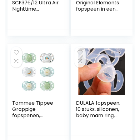
SCF376/12 Ultra Air
Original Elements
Nighttime
fopspeen in een
Fopspenen 0-6
set van 2,
Maanden Glow in
symmetrische &
the Dark Twin
tandvriendelijke
Pack Roze/Paars –
babyspeen van
2 stuks
natuurlijk rubber,
speen met
borstvoedingsvrie
ndelijke vorm, met
speendoosje, 0-6 /
Latex / Dag,
Roze/paars
Tommee Tippee
DULALA fopspeen,
Grappige
10 stuks, siliconen,
fopspenen,
baby mam ring,
orthopedisch,
dummy,
symmetrisch,
fopspeenclip,
siliconen, BPA-vrij,
adapter –