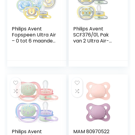
Philips Avent
Philips Avent
Fopspeen Ultra Air
SCF376/01, Pak
– 0 tot 6 maanden
van 2 Ultra Air-
– 2 Stuks – Laat de
fopspenen, 18
huid ademen –
maanden en +,
Orthodontisch –
Zachte speen
Zijdezachte speen
– Eenvoudig te
steriliseren –
Blauw / Geel –
SCF085/01
Philips Avent
MAM 80970522