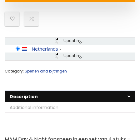
Updating...
Netherlands
-
Updating...
Category:
Spenen and bijtringen
Description
Additional information
MAM Day & Night fopspeen in een set van 4 stuks –