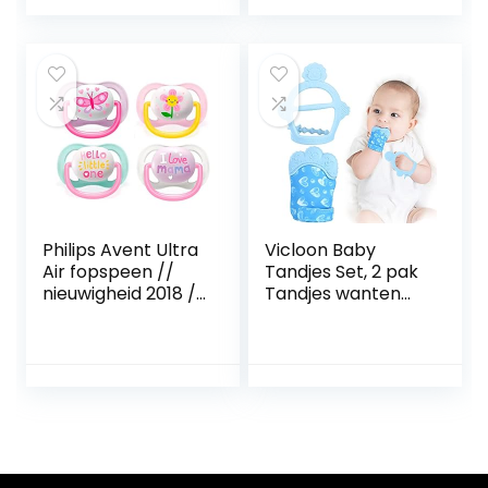
decoratie voor
blauw (jongen) | 2
babymeisje doop
stuks
feest geboorte
verjaardag
accessoires
Philips Avent Ultra
Vicloon Baby
Air fopspeen //
Tandjes Set, 2 pak
nieuwigheid 2018 //
Tandjes wanten
0-6 Mo // set van
voor Baby,
4 meisje // incl. 2
Siliconen want
steriliseertrasport
Bijtring
boxen
Handschoen, Baby
Rustgevende
Pijnbestrijding
want Baby Bijtring
Wanten voor Baby