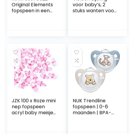
Original Elements
voor baby’s, 2
fopspeen in een
stuks wanten voor
set van 2,
baby’s, BPA-vrij,
symmetrische &
helpt bij pijn van
tandvriendelijke
tanden en
babyspeen van
tandvlees,
natuurlijk rubber,
natuurlijke
speen met
siliconen, niet giftig
borstvoedingsvrie
ndelijke vorm, met
speendoosje, 0-6 /
Latex / Dag,
Roze/paars
JZK 100 x Roze mini
NUK Trendline
nep fopspeen
fopspeen | 0-6
acryl baby meisje
maanden | BPA-
feestje decoratie
vrije fopspeen van
tafel confetti
siliconen | Disney
gunsten doos
Winnie Puuh |