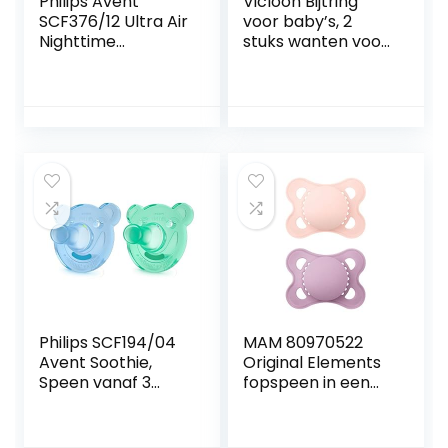
Philips Avent
Vicloon Bijtring
SCF376/12 Ultra Air
voor baby’s, 2
Nighttime
stuks wanten voor
Fopspenen 0-6
baby’s, BPA-vrij,
Maanden Glow in
helpt bij pijn van
the Dark Twin
tanden en
Pack Roze/Paars –
tandvlees,
2 stuks
natuurlijke
siliconen, niet giftig
Philips SCF194/04
MAM 80970522
Avent Soothie,
Original Elements
Speen vanaf 3
fopspeen in een
Maanden Jongens,
set van 2,
Set van 2,
symmetrische &
Groen/Blauw
tandvriendelijke