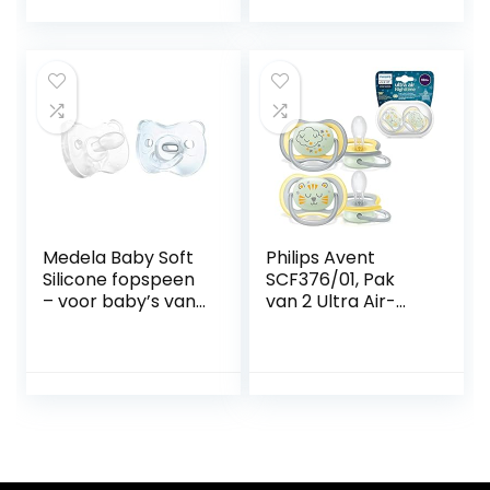
babyspeen van
natuurlijk rubber,
speen met
borstvoedingsvrie
ndelijke vorm, met
speendoosje, 0-6 /
Latex / Dag,
Roze/paars
Medela Baby Soft
Philips Avent
Silicone fopspeen
SCF376/01, Pak
– voor baby’s van
van 2 Ultra Air-
0-6 maanden – 2
fopspenen, 18
Stuks (1
maanden en +,
pak),lichtblauw +
Zachte speen
transparant