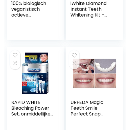
100% biologisch
iWhite Diamond
veganistisch
Instant Teeth
actieve
Whitening Kit –
koolpoeder voor
Veilig en
het bleken van de
Professionele
tanden,
Whitening van de
bleekmiddel
Tanden – Snelle en
zonder vulstoffen,
Effectieve
actieve kool
Resultaten – Tot 8
tandbleaching
Tinten witter – 10X
voor wittere
trays – Klinisch
tanden
Bewezen
Ingrediënten
RAPID WHITE
URFEDA Magic
Bleaching Power
Teeth Smile
Set, onmiddellijke
Perfect Snap
tandbleekmiddel,
Veneers, tijdelijke
zonder
cosmetische