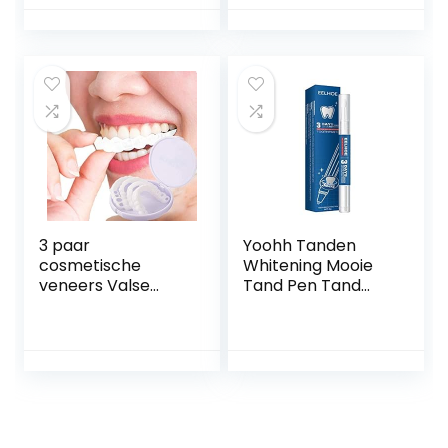
waterstofperoxide,
tandafdekking,
voor maximaal 7
onmiddellijke
niveaus wittere
tandenreparatiese
tanden,
t, siliconen
bleektoepassing
thermische fitting,
thuis, blauw, zilver,
parels voor
verpakking van 1
ontbrekende
stuks
tanden, 1 paar
3 paar
Yoohh Tanden
cosmetische
Whitening Mooie
veneers Valse
Tand Pen Tand
tanden, facings
Nursing te
Inklikbare tanden
Verwijderen Gele
Boven- en
Tand Rook tot
onderkant
Tanden om
Comfortabele
Vlekken Snel
pasvorm Flexibele
schoon Tand Pen
tanden Fineerhoes
3g (Boxed) Sterk
De imperfecte
en Veilig Zero