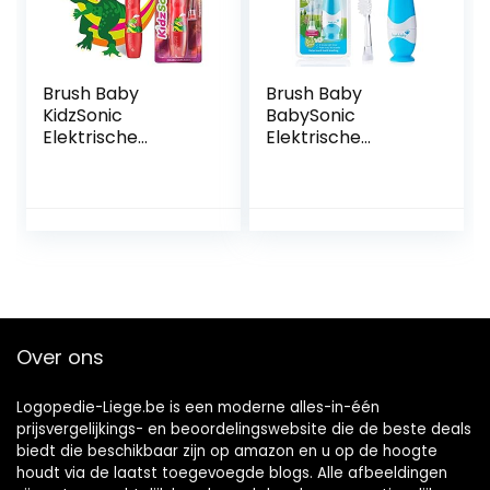
babytandenborst
el
Brush Baby
Brush Baby
KidzSonic
BabySonic
Elektrische
Elektrische
tandenborstel
tandenborstel
voor peuters en
voor baby’s en
kinderen vanaf 3
peuters voor
jaar – Discolichten,
leeftijden 0-3 jaar
zachte trillingen
– Slimme LED-
en slimme timer
timer en zachte
zorgen voor een
trillingen zorgen
leuke
voor een leuke
poetservaring –
poetservaring
Over ons
Dinosaur
(Blue)
Logopedie-Liege.be is een moderne alles-in-één
prijsvergelijkings- en beoordelingswebsite die de beste deals
biedt die beschikbaar zijn op amazon en u op de hoogte
houdt via de laatst toegevoegde blogs. Alle afbeeldingen