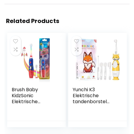
Related Products
Brush Baby
Yunchi K3
KidzSonic
Elektrische
Elektrische
tandenborstel
tandenborstel
voor kinderen
voor peuters en
vanaf 1 tot 12 jaar,
kinderen vanaf 3
elektrische
jaar – Discolichten,
tandenborstel
zachte trillingen
voor kleine