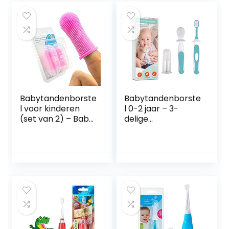
en slimme timer
kinderen,
zorgen voor een
geluidstandenbors
leuke
tel met ledlicht,
poetservaring –
smart timer, 4
Rocket
zachte
opzetborstels,
waterdicht, IPX7,
geel
Babytandenborste
Babytandenborste
l voor kinderen
l 0-2 jaar – 3-
(set van 2) – Baby
delige
tandenborstel
tandenborstelset
kinderen vanaf 6
met
maanden 360
babyvingertanden
graden –
borstels en
vingertandenborst
kauwbare
el baby –
tandenborstel
vingerverzorging
voor babytandjes
baby kleine
(Teal)
kinderen en
kinderen –