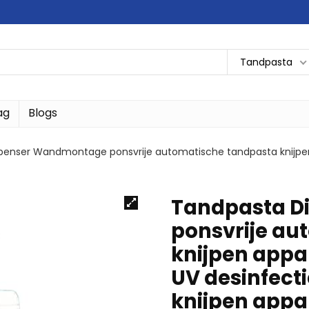
Tandpasta
ag
Blogs
penser Wandmontage ponsvrije automatische tandpasta knijpen 
Tandpasta D
ponsvrije au
knijpen appa
UV desinfect
knijpen appa