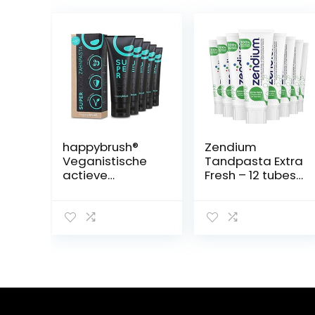
happybrush®
Zendium
Veganistische
Tandpasta Extra
actieve
Fresh – 12 tubes
houtskool
(75ML)
tandpasta
SuperBlack met
muntsmaak –
Zwarte
tandpasta voor
witte tanden –
Voordeelverpak
king (5 x 75ml)