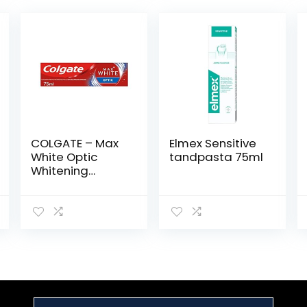
COLGATE – Max
Elmex Sensitive
White Optic
tandpasta 75ml
Whitening
tandpasta —
klinisch getest
onmiddellijk wit
— verwijdert tot
100% van de
vlekken op het
oppervlak van
de tanden –
verpakking met 1