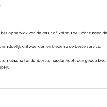
r
t het oppervlak van de muur af, knijpt u de lucht tussen de
 u onmiddellijk antwoorden en bieden u de beste service.
utomatische tandenborstelhouder heeft een goede kwali
jpen.