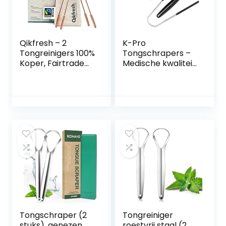
Qikfresh – 2
K-Pro
Tongreinigers 100%
Tongschrapers –
Koper, Fairtrade
Medische kwaliteit
Katoenen Zakje |
roestvrij staal
Antibacteriële
mondhygiëne
Tongschraper,
instrumenten
Stevige
Handgrepen,
Afvalvrije
Verpakking, Tegen
Slechte Adem
Tongschraper (2
Tongreiniger
stuks), genezen
roestvrij staal (2