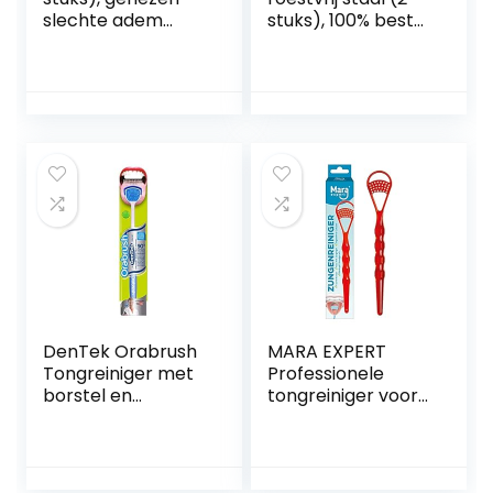
slechte adem
stuks), 100% beste
(medische
antimicrobiële
kwaliteit),
materiaal –
roestvrijstalen
stabiele
tongreinigers, 100%
handgrepen,
BPA-vrije metalen
Ayurvedische
tongschrapers
tongreiniger |
frisser adem in
Tounge Scrapper |
seconden.door
tongschraper
RONAVO…
tegen mondgeur
(enkele laag)
DenTek Orabrush
MARA EXPERT
Tongreiniger met
Professionele
borstel en
tongreiniger voor
schraper –
veilige ademhaling,
verwijdert
tongborstel en
bacteriële slechte
schraper in 1,
adem – frisse
verwijdert