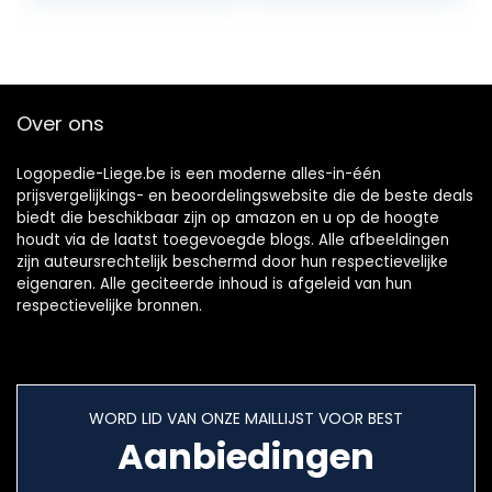
adem – 1 stuk
bacteriële
tongbedekkingen
en reinigt de tong
grondig, zacht en
effectief (rood)
Over ons
Logopedie-Liege.be is een moderne alles-in-één
prijsvergelijkings- en beoordelingswebsite die de beste deals
biedt die beschikbaar zijn op amazon en u op de hoogte
houdt via de laatst toegevoegde blogs. Alle afbeeldingen
zijn auteursrechtelijk beschermd door hun respectievelijke
eigenaren. Alle geciteerde inhoud is afgeleid van hun
respectievelijke bronnen.
WORD LID VAN ONZE MAILLIJST VOOR BEST
Aanbiedingen