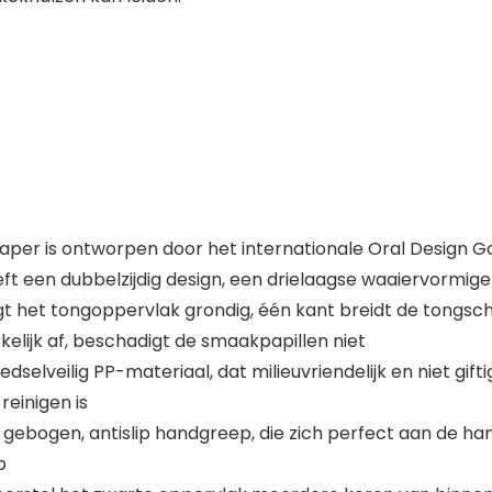
aper is ontworpen door het internationale Oral Design 
eft een dubbelzijdig design, een drielaagse waaiervormige
gt het tongoppervlak grondig, één kant breidt de tongschr
lijk af, beschadigt de smaakpapillen niet
dselveilig PP-materiaal, dat milieuvriendelijk en niet gift
einigen is
 gebogen, antislip handgreep, die zich perfect aan de
p