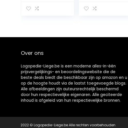
gerecyclede
roestvrij staal
verpakking
mondhygiëne
Jihwa
instrumenten
Prakshalana –
Een Ayurvedisch
ontgiftingsritue
el met de
tongkrabber
Over ons
Logopedie-Liege.be is een moderne alles-in-één
prijsvergelijkings- en beoordelingswebsite die de
beste deals biedt die beschikbaar zijn op amazon en u
op de hoogte houdt via de laatst toegevoegde blogs.
Alle afbeeldingen zijn auteursrechtelijk beschermd
door hun respectievelijke eigenaren. Alle geciteerde
inhoud is afgeleid van hun respectievelijke bronnen.
2022 © Logopedie-Liege.be Alle rechten voorbehouden