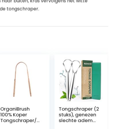
naar buiten, kras vervolgens het witte
 de tongschraper.
OrganiBrush
Tongschraper (2
100% Koper
stuks), genezen
Tongschraper/T
slechte adem
ongreiniger,
(medische