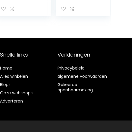
Antibacterieel, 1
kwaliteit),
Stuk
roestvrijstalen
tongreinigers,
100% BPA-vrije
metalen
tongschrapers
frisser adem in
seconden.door
RONAVO…
Snelle links
Verklaringen
Home
Privacybeleid
Alles winkelen
algemene voorwaarden
Blogs
Gelieerde
openbaarmaking
Onze webshops
Adverteren