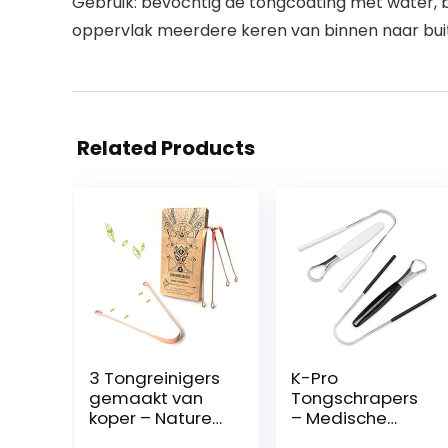
Gebruik: bevochtig de tongcoating met water, b
oppervlak meerdere keren van binnen naar buite
Related Products
3 Tongreinigers
K-Pro
gemaakt van
Tongschrapers
koper – Nature
– Medische
Nerds, 100%
kwaliteit