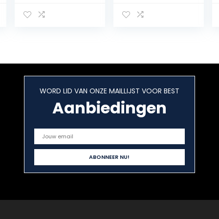
antimicrobiële
materiaal –
stabiele
handgrepen,
Ayurvedische
tongreiniger |
Tounge
Scrapper |
tongschraper
WORD LID VAN ONZE MAILLIJST VOOR BEST
tegen
Aanbiedingen
mondgeur
(enkele laag)