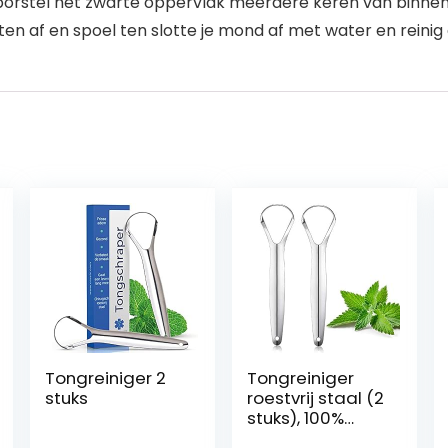
orstel het zwarte oppervlak meerdere keren van binnen 
n af en spoel ten slotte je mond af met water en reinig
Tongreiniger 2
Tongreiniger
stuks
roestvrij staal (2
stuks), 100%
beste