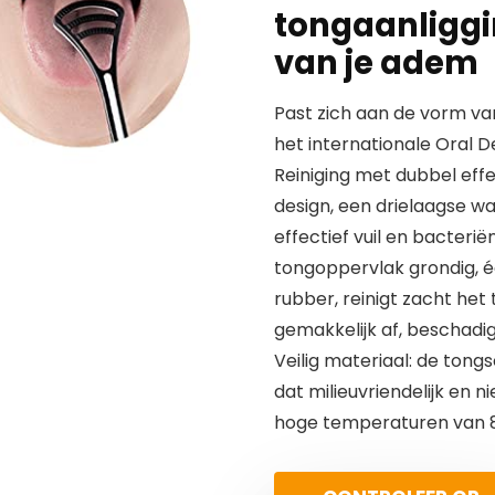
tongaanliggi
van je adem
Past zich aan de vorm va
het internationale Oral 
Reiniging met dubbel effe
design, een drielaagse w
effectief vuil en bacteri
tongoppervlak grondig, é
rubber, reinigt zacht he
gemakkelijk af, beschadi
Veilig materiaal: de tong
dat milieuvriendelijk en ni
hoge temperaturen van 80