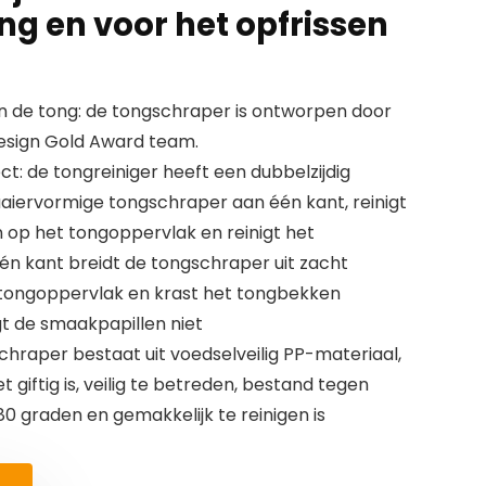
ng en voor het opfrissen
n de tong: de tongschraper is ontworpen door
Design Gold Award team.
ct: de tongreiniger heeft een dubbelzijdig
aaiervormige tongschraper aan één kant, reinigt
ën op het tongoppervlak en reinigt het
én kant breidt de tongschraper uit zacht
t tongoppervlak en krast het tongbekken
gt de smaakpapillen niet
schraper bestaat uit voedselveilig PP-materiaal,
et giftig is, veilig te betreden, bestand tegen
 graden en gemakkelijk te reinigen is