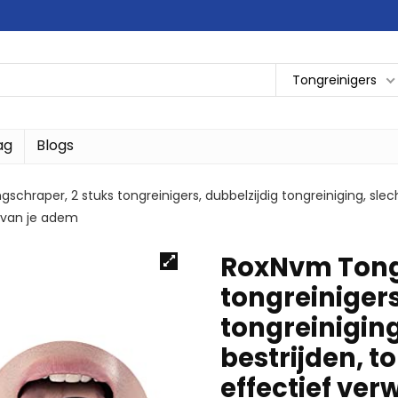
Tongreinigers
ag
Blogs
chraper, 2 stuks tongreinigers, dubbelzijdig tongreiniging, slec
n van je adem
RoxNvm Tongs
tongreinigers
tongreinigin
bestrijden, t
effectief ver