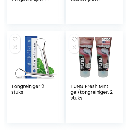
Ayurveda Tongue
Cleaner en
Slechte Adem | 2 X
100% Koperen
Tongreiniger |
Combo
Tongreiniger
Schraper | Zigzag
+ Twister Tongue
Cleaner
Tongreiniger 2
TUNG Fresh Mint
stuks
gel/tongreiniger, 2
stuks