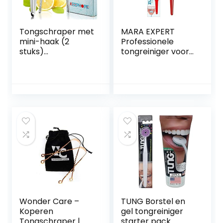
Tongschraper met
MARA EXPERT
mini-haak (2
Professionele
stuks)
tongreiniger voor
tongreiniger,
veilige ademhaling,
tongreinigingsgere
tongborstel en
edschap voor
schraper in 1,
volwassenen en
verwijdert
kinderen
bacteriële
mondverzorging
tongbedekkingen
elimineren slechte
en reinigt de tong
adem en
grondig, zacht en
medische kwaliteit
effectief (rood)
roestvrijstalen
tongborstel
Wonder Care –
TUNG Borstel en
Koperen
gel tongreiniger
Tongschraper |
starter pack