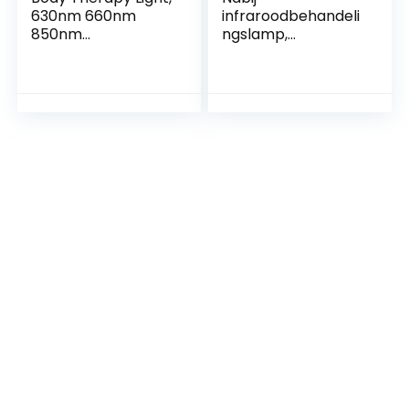
630nm 660nm
infraroodbehandeli
850nm
ngslamp,
gezichtstherapie
draagbare
zaklamp met
infrarood-
breed gebruik
handlamp voor
verbetering van de
bloedsomloop, 3
golflengten voor
thuisgebruik