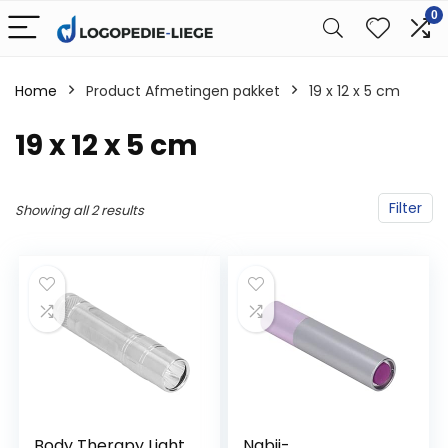
0
Home
Product Afmetingen pakket
‎19 x 12 x 5 cm
‎19 x 12 x 5 cm
Filter
Showing all 2 results
Body Therapy Light,
Nabij-