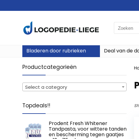
Search
for:
Bladeren door rubrieken
Deal van de d
Productcategorieën
H
‎
Select a category
Topdeals!!
Sh
Prodent Fresh Whitener
Tandpasta, voor wittere tanden
en bescherming tegen gaatjes