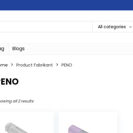
All categories
ag
Blogs
ome
Product Fabrikant
‎PENO
PENO
owing all 2 results