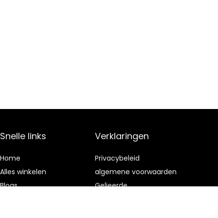
Snelle links
Verklaringen
Home
Privacybeleid
Alles winkelen
algemene voorwaarden
Blogs
Gelieerde
openbaarmaking
Onze webshops
Adverteren