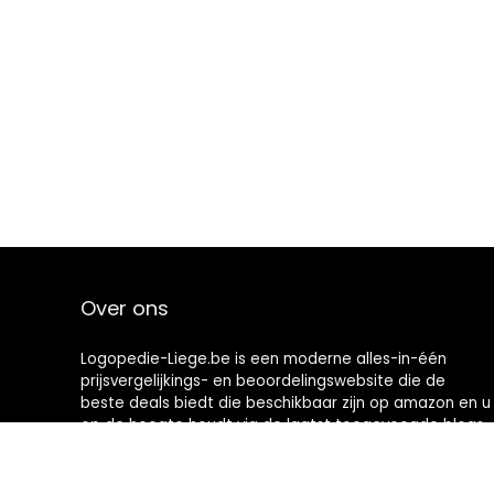
Over ons
Logopedie-Liege.be is een moderne alles-in-één
prijsvergelijkings- en beoordelingswebsite die de
beste deals biedt die beschikbaar zijn op amazon en u
op de hoogte houdt via de laatst toegevoegde blogs.
Alle afbeeldingen zijn auteursrechtelijk beschermd
door hun respectievelijke eigenaren. Alle geciteerde
inhoud is afgeleid van hun respectievelijke bronnen.