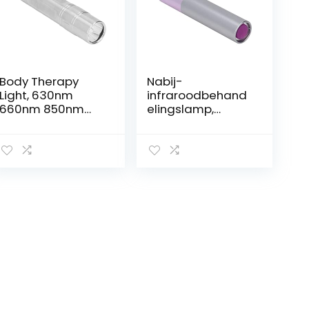
Body Therapy
Nabij-
Light, 630nm
infraroodbehand
660nm 850nm
elingslamp,
gezichtstherapie
draagbare
zaklamp met
infrarood-
breed gebruik
handlamp voor
verbetering van
de
bloedsomloop, 3
golflengten voor
thuisgebruik