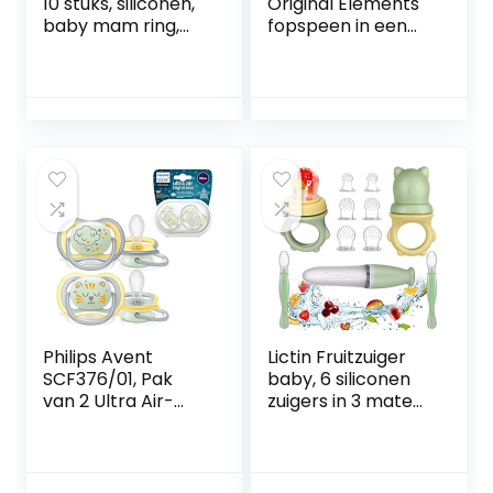
10 stuks, siliconen,
Original Elements
baby mam ring,
fopspeen in een
dummy,
set van 2,
fopspeenclip,
symmetrische &
adapter –
tandvriendelijke
transparant
babyspeen van
natuurlijk rubber,
speen met
borstvoedingsvrie
ndelijke vorm, met
speendoosje, 0-6 /
Latex / Dag,
Roze/paars
Philips Avent
Lictin Fruitzuiger
SCF376/01, Pak
baby, 6 siliconen
van 2 Ultra Air-
zuigers in 3 maten,
fopspenen, 18
tweewegs
maanden en +,
babyveiligheidslep
Zachte speen
els, BPA-vrij,
fruitzuiger-