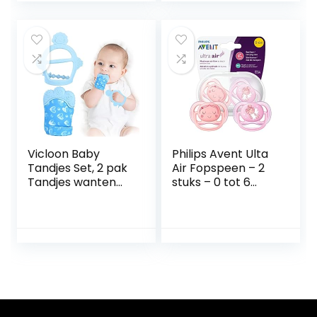
fopspeen, bijtring,
voor bijvoeding als
groente en pap
(11-delig)
Vicloon Baby
Philips Avent Ulta
Tandjes Set, 2 pak
Air Fopspeen – 2
Tandjes wanten
stuks – 0 tot 6
voor Baby,
Maanden – 4 extra
Siliconen want
grote luchtgaten –
Bijtring
Orthodontisch –
Handschoen, Baby
Eenvoudig
Rustgevende
steriliseren en
Pijnbestrijding
opbergen –
want Baby Bijtring
SCF345/20
Wanten voor Baby