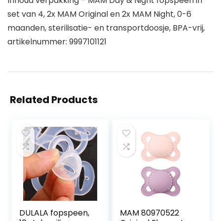
Inhoud verpakking – MAM Day & Night fopspeen in
set van 4, 2x MAM Original en 2x MAM Night, 0-6
maanden, sterilisatie- en transportdoosje, BPA-vrij,
artikelnummer: 9997101121
Related Products
DULALA fopspeen,
MAM 80970522