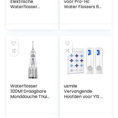
Elektrische
voor Pro-Hc
Waterflosser
Water Flossers 6
Draagbare
Eenheden
Waterdichte
Tandheelkundige
Monddouche
Water Jet Nozzle
Diepe Reiniging 4
Accessoires, 2 Jet
Modi 4 Nozzles
Tips, 1
Tandenwasser(Col
Orthodotische Tip,
or:白色)
1 Periodontale Tip, 1
Tandenborstel
Waterflosser
usmile
320Ml Draagbare
Vervangende
Monddouche Thuis
Hoofden voor Y1S /
6 Modi Smart
U3 / P1 Elektrische
Tooth Rinser IPX7
Tandenborstel
Waterdichte
met
Tandenborstel(Col
Herinneringsborst