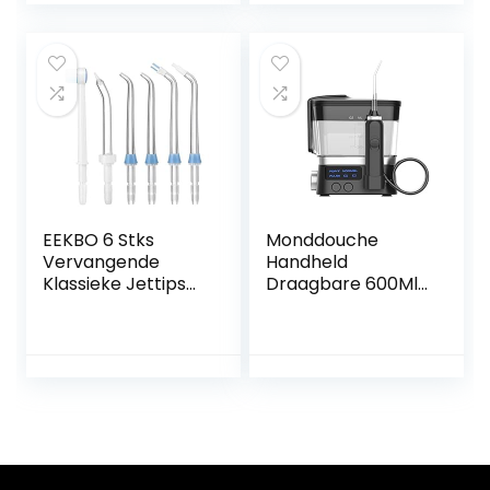
or:白色)
elharen, 2 Pak
Whitening
borstelhoofden
met reisdekking,
Wit
EEKBO 6 Stks
Monddouche
Vervangende
Handheld
Klassieke Jettips
Draagbare 600Ml
Set Waterflosser
IPX7 Waterdichte
Mondstuk
Waterflosser 10
Compatibel met
Verstelbare
Waterpik
Waterdrukniveaus
Monddouche WP-
(Color:黑色)
100 WP-112 WP-
250 WP-450 WP-
660 WP-662 WP-
811 WP-900 WP-