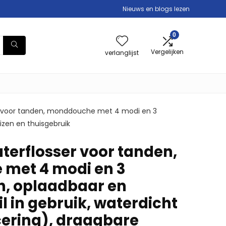
Nieuws en blogs lezen
0
Vergelijken
verlanglijst
 voor tanden, monddouche met 4 modi en 3
eizen en thuisgebruik
erflosser voor tanden,
met 4 modi en 3
, oplaadbaar en
il in gebruik, waterdicht
cering), draagbare