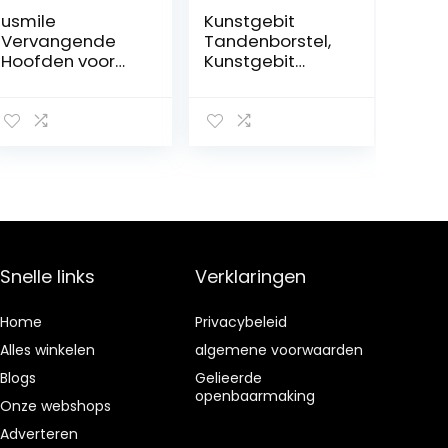
usmile
Kunstgebit
Vervangende
Tandenborstel,
Hoofden voor
Kunstgebit
Y1S / U3 / P1
Reinigingsborst
Elektrische
el Professioneel
Tandenborstel
Zacht Haar
met
Ergonomische
Herinneringsbor
Vuilverwijdering
stelharen, 2 Pak
voor Thuis
Whitening
Reizen (Roze)
borstelhoofden
met reisdekking,
Wit
Snelle links
Verklaringen
Home
Privacybeleid
Alles winkelen
algemene voorwaarden
Blogs
Gelieerde
openbaarmaking
Onze webshops
Adverteren