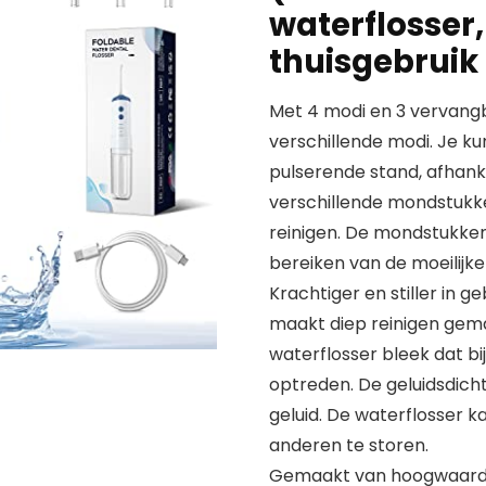
waterflosser,
thuisgebruik
Met 4 modi en 3 vervang
verschillende modi. Je ku
pulserende stand, afhanke
verschillende mondstukke
reinigen. De mondstukken z
bereiken van de moeilijk
Krachtiger en stiller in g
maakt diep reinigen gema
waterflosser bleek dat bi
optreden. De geluidsdic
geluid. De waterflosser 
anderen te storen.
Gemaakt van hoogwaardi