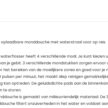
en oplaadbare monddouche met waterstraal voor op reis.
terflosser heeft 4 verschillende modi. Je kunt kiezen u
an je gebit. 3 verschillende mondstukken zorgen ervoor d
oor het bereiken van de moeilijkere zones en goed voor je
2000 pulsen per minuut, het maakt diep reinigen gemakkelij
ing kan optreden. De geluidsdichte pads aan de binnenkan
 te storen.
douche is gemaakt van milieuvriendelijk materiaal. De 
ddouche filtert onzuiverheden in het water en voldoet aan 