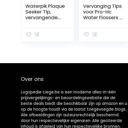
Waterpik Plaque
Vervanging Tips
Seeker Tip,
voor Pro-Hc
vervangende
Water Flossers 6
tips voor het
Eenheden
reinigen van
Tandheelkundig
tandimplantate
e Water Jet
n, kronen en
Nozzle
bruggen, voor
Accessoires, 2
gebruik met
Jet Tips, 1
WP-450 of WP-
Orthodotische
100
Tip, 1
waterflossers,
Periodontale
verpakking van 2
Tip, 1
Over ons
(PS-100E)
Tandenborstel
Logopedie-Liege.be is een moderne alles-in-één
prijsvergelijkings- en beoordelingswebsite die de
beste deals biedt die beschikbaar zijn op amazon en u
op de hoogte houdt via de laatst toegevoegde blogs.
Alle afbeeldingen zijn auteursrechtelijk beschermd
door hun respectievelijke eigenaren. Alle geciteerde
inhoud is afgeleid van hun respectievelijke bronnen.