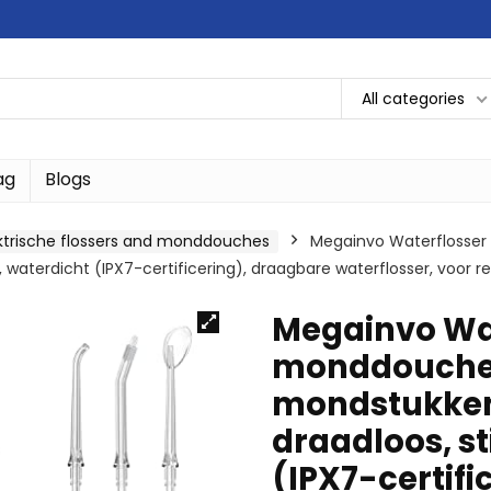
All categories
ag
Blogs
ktrische flossers and monddouches
Megainvo Waterflosser
 waterdicht (IPX7-certificering), draagbare waterflosser, voor r
Megainvo Wat
monddouche 
mondstukken
draadloos, st
(IPX7-certifi