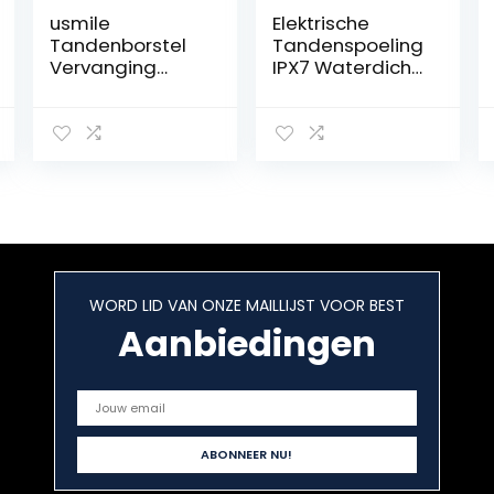
usmile
Elektrische
Tandenborstel
Tandenspoeling
Vervanging
IPX7 Waterdicht
Head Pro Clean
Waterfloss
Roze 2 Stks
Draagbaar Lcd-
scherm 4 Modi
300Ml Batterij
Watertandenst
oker(Color:黑色)
WORD LID VAN ONZE MAILLIJST VOOR BEST
Aanbiedingen