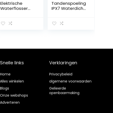
Elektrische
Tandenspoeling
Waterflosser
IPX7 Waterdicht
Draagbare
Waterfloss
Waterdichte
Draagbaar Lcd-
Monddouche
scherm 4 Modi
Diepe Reiniging
300Ml Batterij
4 Modi 4 Nozzles
Watertandenst
Tandenwasser(
oker(Color:黑色)
Color:白色)
Snelle links
Verklaringen
Home
Privacybeleid
Alles winkelen
algemene voorwaarden
Blogs
Gelieerde
openbaarmaking
Onze webshops
Adverteren