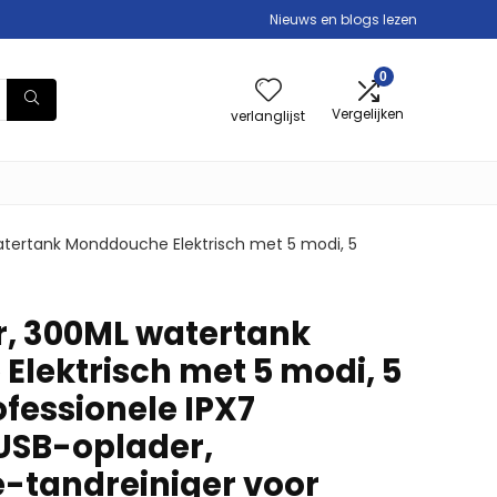
Nieuws en blogs lezen
0
Vergelijken
verlanglijst
atertank Monddouche Elektrisch met 5 modi, 5
r, 300ML watertank
lektrisch met 5 modi, 5
ofessionele IPX7
USB-oplader,
tandreiniger voor