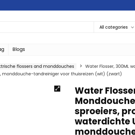
All categories
ag
Blogs
ktrische flossers and monddouches
Water Flosser, 300ML w
r, monddouche-tandreiniger voor thuisreizen (wit) (zwart)
Water Flosse
Monddouche E
sproeiers, pr
waterdichte 
monddouche-