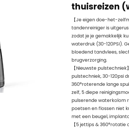
thuisreizen (
【Je eigen doe-het-zelfm
tandenreiniger is uitger
zodat je je gemakkelijk 
waterdruk (30-120PSI). Ge
bloedend tandvlees, slec
brugverzorging.
【Nieuwste pulstechniek】
pulstechniek, 30-120psi d
360°roterende lange spui
zelf, 5 diepe reinigingsmo
pulserende waterkolom re
poetsen en flossen niet k
met een beugel, implanta
【5 jettips & 360°rotatie