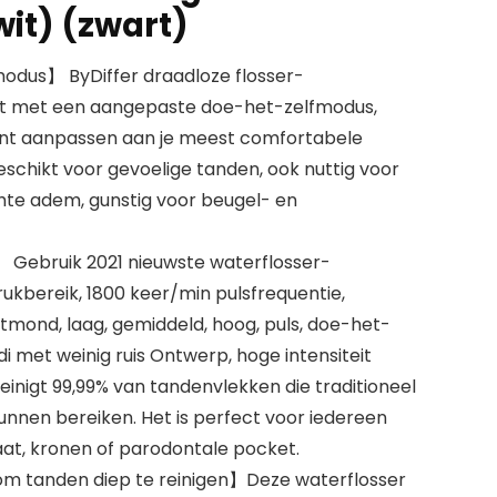
wit) (zwart)
odus】 ByDiffer draadloze flosser-
ust met een aangepaste doe-het-zelfmodus,
kunt aanpassen aan je meest comfortabele
schikt voor gevoelige tanden, ook nuttig voor
hte adem, gunstig voor beugel- en
 Gebruik 2021 nieuwste waterflosser-
rukbereik, 1800 keer/min pulsfrequentie,
tmond, laag, gemiddeld, hoog, puls, doe-het-
di met weinig ruis Ontwerp, hoge intensiteit
inigt 99,99% van tandenvlekken die traditioneel
unnen bereiken. Het is perfect voor iedereen
at, kronen of parodontale pocket.
 om tanden diep te reinigen】Deze waterflosser