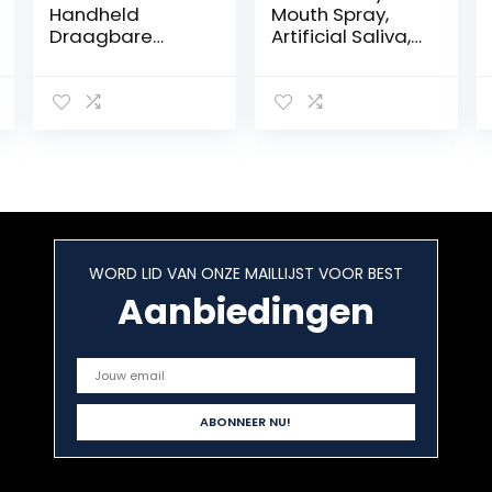
Handheld
Mouth Spray,
Draagbare
Artificial Saliva,
600Ml IPX7
Oral Hydration,
Waterdichte
Oral comfort
Waterflosser 10
Verstelbare
Waterdruknivea
us(Color:黑色)
WORD LID VAN ONZE MAILLIJST VOOR BEST
Aanbiedingen