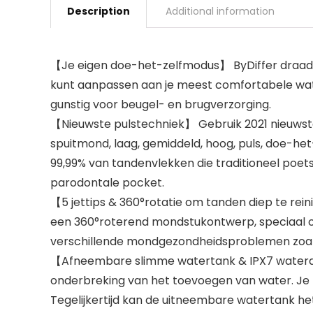
Description
Additional information
【Je eigen doe-het-zelfmodus】 ByDiffer draadlo
kunt aanpassen aan je meest comfortabele wate
gunstig voor beugel- en brugverzorging.
【Nieuwste pulstechniek】 Gebruik 2021 nieuwste
spuitmond, laag, gemiddeld, hoog, puls, doe-het
99,99% van tandenvlekken die traditioneel poets
parodontale pocket.
【5 jettips & 360°rotatie om tanden diep te rein
een 360°roterend mondstukontwerp, speciaal 
verschillende mondgezondheidsproblemen zoals
【Afneembare slimme watertank & IPX7 waterdic
onderbreking van het toevoegen van water. Je k
Tegelijkertijd kan de uitneembare watertank he