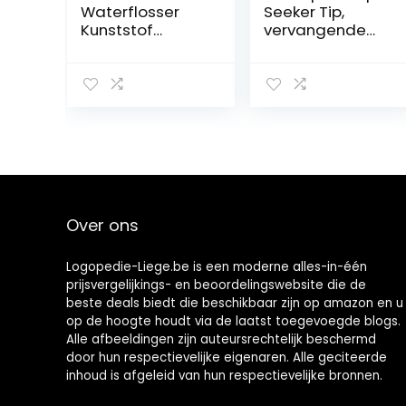
Waterflosser
Seeker Tip,
Kunststof
vervangende
Handvat Slang
tips voor het
Accessoires
reinigen van
voor
tandimplantate
Mondhygiëne
n, kronen en
Compatibel met
bruggen, voor
Waterpik
gebruik met
Monddouche
WP-450 of WP-
WP-100 WP-660
100
WP-900
waterflossers,
verpakking van 2
Over ons
(PS-100E)
Logopedie-Liege.be is een moderne alles-in-één
prijsvergelijkings- en beoordelingswebsite die de
beste deals biedt die beschikbaar zijn op amazon en u
op de hoogte houdt via de laatst toegevoegde blogs.
Alle afbeeldingen zijn auteursrechtelijk beschermd
door hun respectievelijke eigenaren. Alle geciteerde
inhoud is afgeleid van hun respectievelijke bronnen.