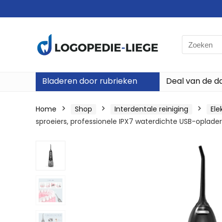
Search
for:
Bladeren door rubrieken
Deal van de d
Home
Shop
Interdentale reiniging
Ele
sproeiers, professionele IPX7 waterdichte USB-oplade