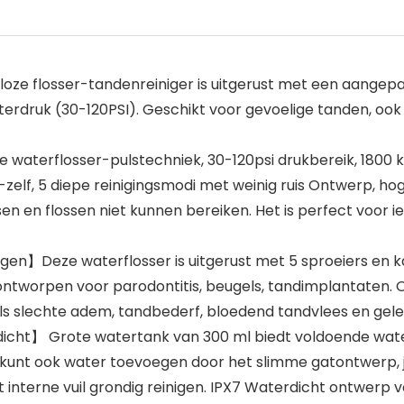
ze flosser-tandenreiniger is uitgerust met een aangepas
rdruk (30-120PSI). Geschikt voor gevoelige tanden, ook 
 waterflosser-pulstechniek, 30-120psi drukbereik, 1800 
-zelf, 5 diepe reinigingsmodi met weinig ruis Ontwerp, ho
en en flossen niet kunnen bereiken. Het is perfect voor 
igen】Deze waterflosser is uitgerust met 5 sproeiers en k
ontworpen voor parodontitis, beugels, tandimplantate
 slechte adem, tandbederf, bloedend tandvlees en gele
ht】 Grote watertank van 300 ml biedt voldoende water
unt ook water toevoegen door het slimme gatontwerp, je 
t interne vuil grondig reinigen. IPX7 Waterdicht ontwer