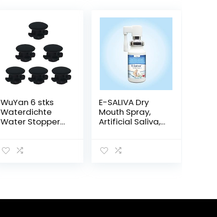
WuYan 6 stks
E-SALIVA Dry
Waterdichte
Mouth Spray,
Water Stopper
Artificial Saliva,
Voor Waterpik
Oral Hydration,
WP-100 WP100
Oral comfort
Dental Cleaning
Accessoires