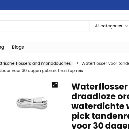
All categories
ag
Blogs
ktrische flossers and monddouches
Waterflosser voor tande
baar voor 30 dagen gebruik thuis/op reis
Waterflosser
draadloze ora
waterdichte
pick tandenr
voor 30 dagen