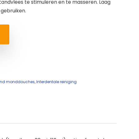
andvlees te stimuleren en te masseren. Laag
d gebruiken.
s and monddouches
,
Interdentale reiniging