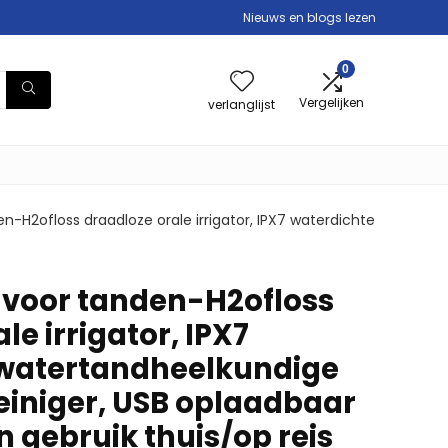
Nieuws en blogs lezen
0
Vergelijken
verlanglijst
n-H2ofloss draadloze orale irrigator, IPX7 waterdichte
 voor tanden-H2ofloss
le irrigator, IPX7
 watertandheelkundige
einiger, USB oplaadbaar
 gebruik thuis/op reis