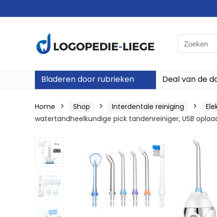
Search
for:
Bladeren door rubrieken
Deal van de d
Home
Shop
Interdentale reiniging
Ele
watertandheelkundige pick tandenreiniger, USB oplaad