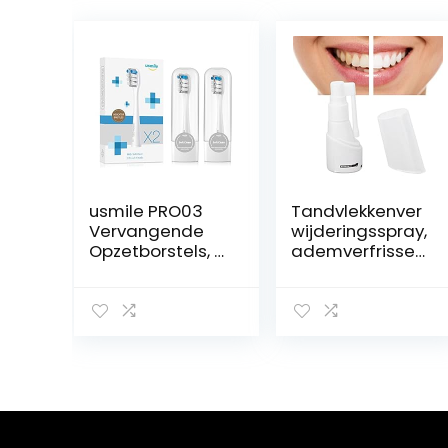
usmile PRO03
Tandvlekkenver
Vervangende
wijderingsspray,
Opzetborstels, 2
ademverfrissen
Stuks Zachte
de
DuPont
reinigingsspray
Opzetborstels
voor tandsteen
Met Reishoes,
voor dagelijks
Grijs
gebruik