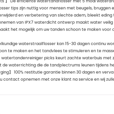
ts 】 De efficiënte watertandflosser met 5 modi waterdruk
osser tips zijn nuttig voor mensen met beugels, bruggen
rwijderd en verbetering van slechte adem, bleekt eding 
nemen van IPX7 waterdicht ontwerp maakt water veilig 
akt het mogelijk om uw tanden schoon te maken voor o
kundige waterstraalflosser kan 15-30 dagen continu wor
on te maken en het tandvlees te stimuleren en te massere
watertandenreiniger picks keurt zachte waterbuis met 
 de waterrichting die de tandplectrums leunen tijdens he
rging】 100% restitutie garantie binnen 30 dagen en ver
 u contact opnemen met onze klant na service en wij zul