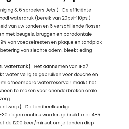
iging & 6 sproeiers Jets 】 De efficiënte
odi waterdruk (bereik van 20psi-110psi)
eid van uw tanden en 6 verschillende flosser
nsen met beugels, bruggen en parodontale
99% van voedselresten en plaque en tandplak
betering van slechte adem, bleekt eding
ML watertank】 Het aannemen van IPX7
 water veilig te gebruiken voor douche en
ml afneembare waterreservoir maakt het
choon te maken voor ononderbroken orale
zorg.
j ontwerp】 De tandheelkundige
5-30 dagen continu worden gebruikt met 4-5
Met de 1200 keer/minuut om je tanden diep