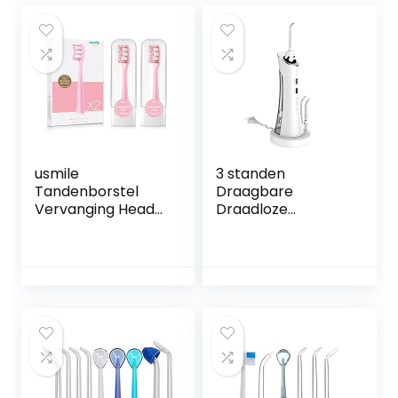
er(Color:黑色)
usmile
3 standen
Tandenborstel
Draagbare
Vervanging Head
Draadloze
Pro Clean Roze 2
Tandenreiniger
Stks
Waterdicht Reizen
Luchtspoeling 4
Tip 150ml
Watertank
Waterdicht
Oplaadbare
Floss(Color:白色)