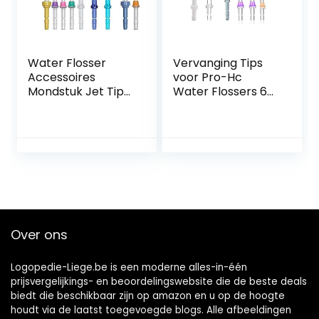
Water Flosser
Vervanging Tips
Accessoires
voor Pro-Hc
Mondstuk Jet Tips
Water Flossers 6
Tandenborstel
Eenheden
Hoofd Handvat
Tandheelkundige
Slang voor
Water Jet Nozzle
Waterpik 9 pcs
Accessoires, 2 Jet
tips
Tips, 1
Orthodotische Tip,
1 Periodontale Tip, 1
Tandenborstel
Over ons
Logopedie-Liege.be is een moderne alles-in-één
prijsvergelijkings- en beoordelingswebsite die de beste deals
biedt die beschikbaar zijn op amazon en u op de hoogte
houdt via de laatst toegevoegde blogs. Alle afbeeldingen