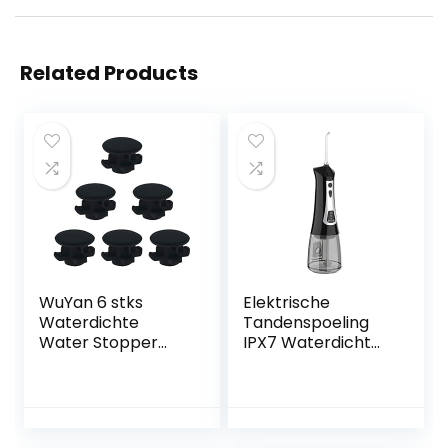
Related Products
WuYan 6 stks
Elektrische
Waterdichte
Tandenspoeling
Water Stopper
IPX7 Waterdicht
Voor Waterpik
Waterfloss
WP-100 WP100
Draagbaar Lcd-
Dental Cleaning
scherm 4 Modi
Accessoires
300Ml Batterij
Watertandenstok