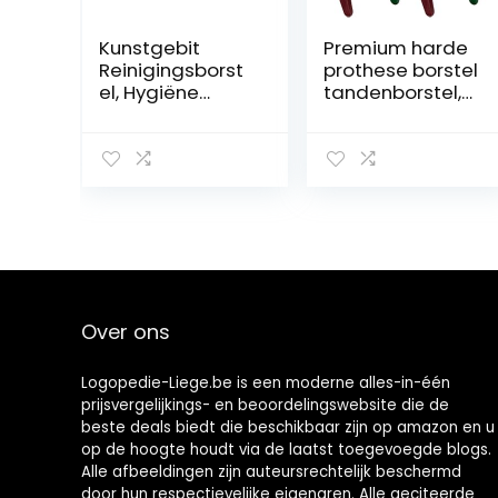
Kunstgebit
Premium harde
Reinigingsborst
prothese borstel
el, Hygiëne
tandenborstel,
Kunstgebit
reinigingsborste
Reiniger voor
l, meerlagige
Kunstgebit Zorg,
borstelharen en
Top Kunstgebit
draagbare
Cleanser Tool,
kunstgebit
Draagbare
dubbelzijdige
Kunstgebit
borstel,
Tandenborstel
kunstgebit
voor Het
verzorging
Reinigen van
(verpakking van
Over ons
Valse Tanden, 1
4)
Stks/Paars
Logopedie-Liege.be is een moderne alles-in-één
prijsvergelijkings- en beoordelingswebsite die de
beste deals biedt die beschikbaar zijn op amazon en u
op de hoogte houdt via de laatst toegevoegde blogs.
Alle afbeeldingen zijn auteursrechtelijk beschermd
door hun respectievelijke eigenaren. Alle geciteerde