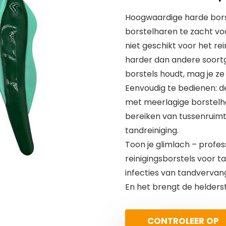
Hoogwaardige harde borst
borstelharen te zacht voo
niet geschikt voor het re
harder dan andere soortg
borstels houdt, mag je ze
Eenvoudig te bedienen: de
met meerlagige borstelh
bereiken van tussenruimt
tandreiniging.
Toon je glimlach – profe
reinigingsborstels voor t
infecties van tandvervan
En het brengt de helders
CONTROLEER OP