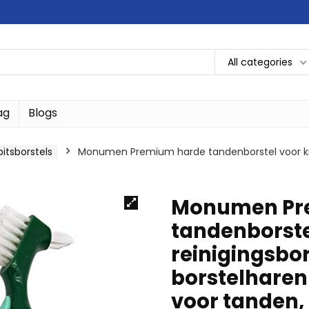
All categories
ag
Blogs
itsborstels
Monumen Premium harde tandenborstel voor krijt
Monumen Pr
tandenborstel 
reinigingsbo
borstelharen 
voor tanden, 