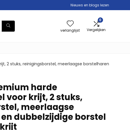
Nieuws en blogs lezen
0
Vergelijken
verlanglijst
, 2 stuks, reinigingsborstel, meerlaagse borstelharen
emium harde
voor krijt, 2 stuks,
rstel, meerlaagse
en dubbelzijdige borstel
krijt