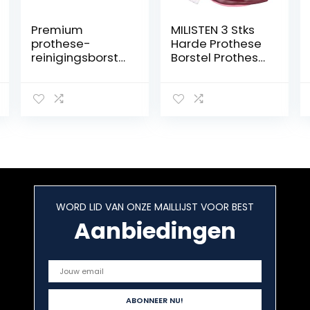
Premium
MILISTEN 3 Stks
prothese-
Harde Prothese
reinigingsborste
Borstel Prothese
lset met
Reinigingsborst
meerlagige
el Kunstgebit
borstelharen en
Tandenborstel
ergonomische
Dubbelzijdige
rubberen
Hygiëne
handgreep,
Prothese
draagbare
Reiniger Voor
kunstgebit
Prothese Zorg
dubbelzijdige
borstel voor
WORD LID VAN ONZE MAILLIJST VOOR BEST
valse tanden
reinigen, 3 stuks
Aanbiedingen
(blauw, oranje,
paars)