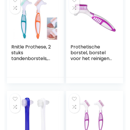
Draagbare Borstel
ng (pak van 3)
Voor Valse
Tanden, 3 Kleuren
Rnitle Prothese, 2
Prothetische
stuks
borstel, borstel
tandenborstels,
voor het reinigen
dubbele borstels,
van valse tanden,
hoofd-
onschadelijk voor
tandenborstelset,
het reinigen van
prothesenreiniging
valse tanden
sset voor
tandverzorging,
tandenborstel
voor
tandverzorging,
meerlaagse
borstelharen en
esrergonomische