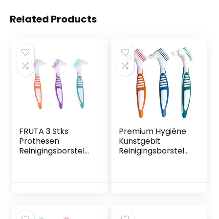
Related Products
FRUTA 3 Stks
Premium Hygiëne
Prothesen
Kunstgebit
Reinigingsborstels
Reinigingsborstels
Valse Tanden
et, meerlagige
Reinigingsborstel
haren en
Kunstgebit
ergonomische
Dubbelzijdige
rubberen
Borstel Meerlagige
handgreep, voor
Borstels Borstel
kunstgebitverzorgi