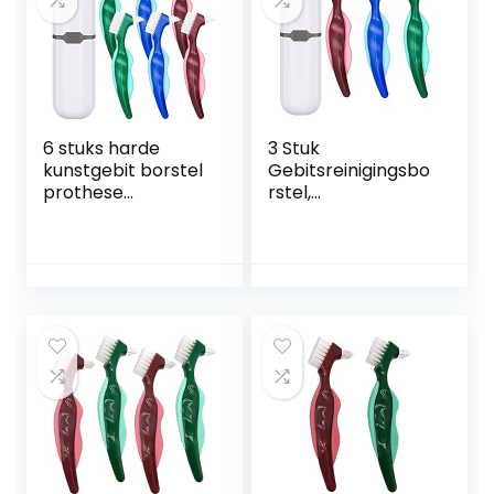
6 stuks harde
3 Stuk
kunstgebit borstel
Gebitsreinigingsbo
prothese
rstel,
tandenborstel
Tandenborstel
reinigingsborstel
met Harde
met witte
Prothese, met
draagtas voor
Witte Draagtas,
valse tanden
Meerlagige
reiniging (rood,
Borstelharen,
groen en blauw)
Dubbele Gebogen
Opzetborstels,
Ergonomische
Handgreep, voor
Gebitsverzorging(
3 Kleuren)