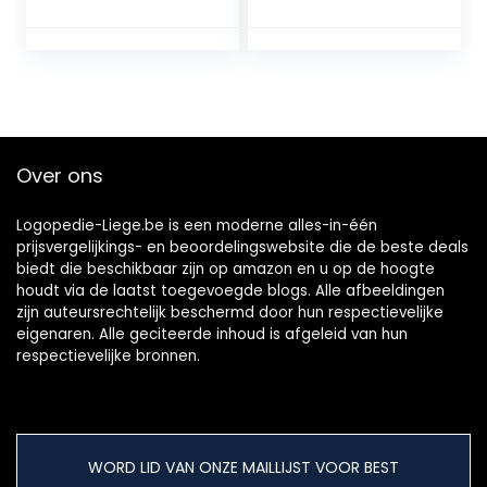
onschadelijk voor
Reiniger voor
het reinigen van
Kunstgebit Zorg,
valse tanden
Top Kunstgebit
Cleanser Tool,
Draagbare
Kunstgebit
Tandenborstel
voor Het Reinigen
Over ons
van Valse Tanden,
1 Stks/Paars
Logopedie-Liege.be is een moderne alles-in-één
prijsvergelijkings- en beoordelingswebsite die de beste deals
biedt die beschikbaar zijn op amazon en u op de hoogte
houdt via de laatst toegevoegde blogs. Alle afbeeldingen
zijn auteursrechtelijk beschermd door hun respectievelijke
eigenaren. Alle geciteerde inhoud is afgeleid van hun
respectievelijke bronnen.
WORD LID VAN ONZE MAILLIJST VOOR BEST