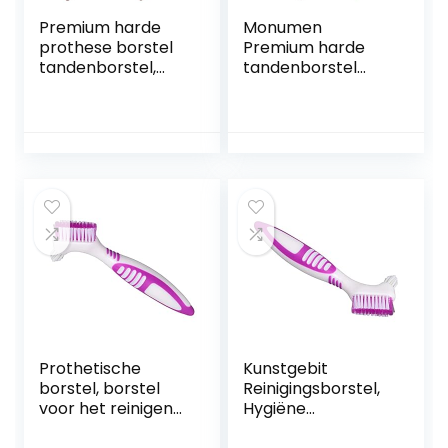
Premium harde
Monumen
prothese borstel
Premium harde
tandenborstel,
tandenborstel
reinigingsborstel,
voor krijt, 2 stuks,
meerlagige
reinigingsborstel,
borstelharen en
meerlaagse
draagbare
borstelharen en
kunstgebit
dubbelzijdige
dubbelzijdige
borstel voor
borstel, kunstgebit
tanden, krijt
verzorging
(verpakking van
4)
Prothetische
Kunstgebit
borstel, borstel
Reinigingsborstel,
voor het reinigen
Hygiëne
van valse tanden,
Kunstgebit