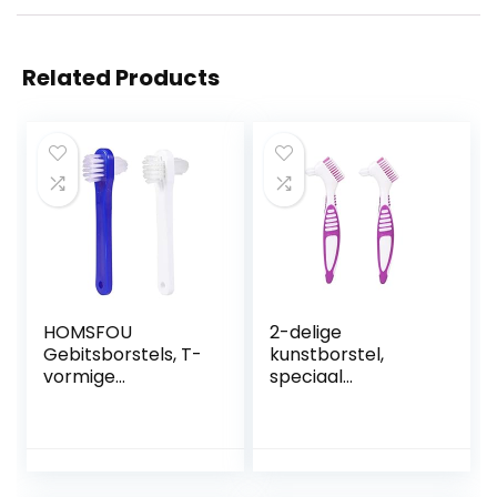
Related Products
HOMSFOU
2-delige
Gebitsborstels, T-
kunstborstel,
vormige
speciaal
tandenborstels
ontworpen voor
met dubbele kop
grondige reiniging
voor
van kunstgebit en
tandverzorging 2
bruggen, paars
stuks (wit+ blauw)