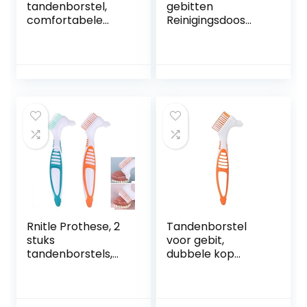
tandenborstel,
gebitten
comfortabele
Reinigingsdoos
draagbare
voor gebit met
kunstgebitborstel,
valse
paars binnen en
tandenborstel
buiten voor
Doos voor
thuisreizen
gebitsverzorging,Bl
auw
Rnitle Prothese, 2
Tandenborstel
stuks
voor gebit,
tandenborstels,
dubbele kop
dubbele borstels,
Spotreiniging
hoofd-
Meerlaagse
tandenborstelset,
borstelharen