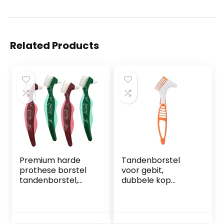
Related Products
Premium harde
Tandenborstel
prothese borstel
voor gebit,
tandenborstel,
dubbele kop
reinigingsborstel,
Spotreiniging
meerlagige
Meerlaagse
borstelharen en
borstelharen
draagbare
Reinigingsborstel