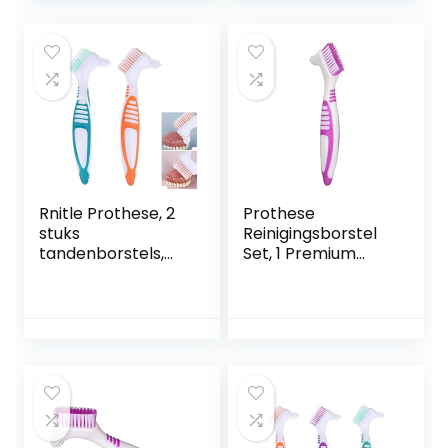
kunstgebit
voor
dubbelzijdige
gebitsprothesen
borstel, kunstgebit
Gedeeltelijke
verzorging
prothesen Volledig
(verpakking van
kunstgebit
4)
Rnitle Prothese, 2
Prothese
stuks
Reinigingsborstel
tandenborstels,
Set, 1 Premium
dubbele borstels,
Hygiëne Prothese
hoofd-
Cleaner Set Top
tandenborstelset,
Prothese Cleanser
prothesenreiniging
Tool Dual Head
sset voor
Prothese Borstel
tandverzorging,
voor Prothese
tandenborstel
Zorg
voor
tandverzorging,