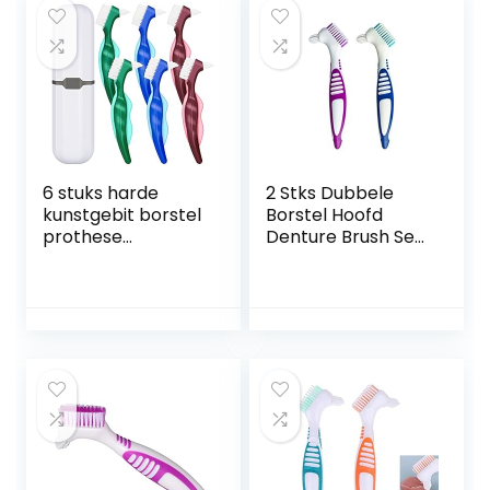
6 stuks harde
2 Stks Dubbele
kunstgebit borstel
Borstel Hoofd
prothese
Denture Brush Set,
tandenborstel
Draagbare
reinigingsborstel
Ergonomische
met witte
Denture
draagtas voor
Reinigingsborstel
valse tanden
Multi-Layered
reiniging (rood,
Borstelharen Valse
groen en blauw)
Tanden Borstel
voor Denture Care
(Random Color)