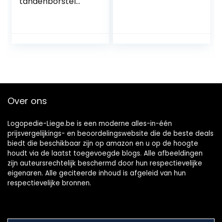
tandenborstel
voor krijt, 2 stuks,
reinigingsborstel,
meerlaagse
borstelharen en
dubbelzijdige
borstel voor
tanden, krijt
Over ons
Logopedie-Liege.be is een moderne alles-in-één
prijsvergelijkings- en beoordelingswebsite die de beste deals
biedt die beschikbaar zijn op amazon en u op de hoogte
houdt via de laatst toegevoegde blogs. Alle afbeeldingen
zijn auteursrechtelijk beschermd door hun respectievelijke
eigenaren. Alle geciteerde inhoud is afgeleid van hun
respectievelijke bronnen.