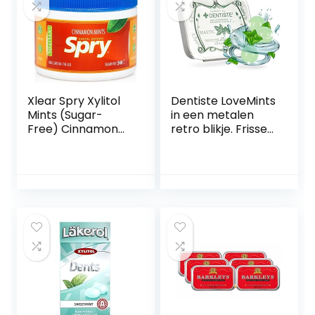
Xlear Spry Xylitol
Dentiste LoveMints
Mints (Sugar-
in een metalen
Free) Cinnamon
retro blikje. Frisse
240 count
adem in 3
seconden
Pepermunt
snoepjes voor
slechte adem en
tandbederf.
Muntfris en
mastiekolie als
ademverfrisser.
Pepermunt
snoepjes