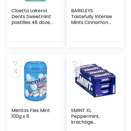
Cloetta Lakerol
BARKLEYS
Dents Sweetmint
Tastefully Intense
pastilles 48 dozen
Mints Cinnamon
of 36g
15g
Mentos Fles Mint
SMINT XL
100g x 6
Peppermint,
krachtige
pepermuntjes,