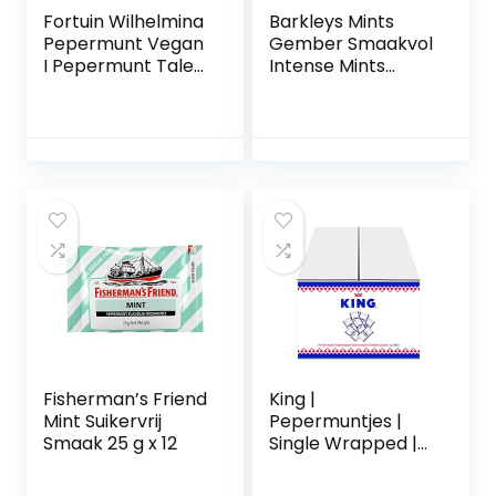
Fortuin Wilhelmina
Barkleys Mints
Pepermunt Vegan
Gember Smaakvol
I Pepermunt Taler
Intense Mints
uit Holland 3 rollen
Blikken 50 g (Pack
a40g
van 6)
Fisherman’s Friend
King |
Mint Suikervrij
Pepermuntjes |
Smaak 25 g x 12
Single Wrapped |
500 stuks