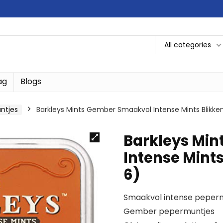
All categories
ag
Blogs
ntjes
Barkleys Mints Gember Smaakvol Intense Mints Blikke
Barkleys Mi
Intense Mints
6)
Smaakvol intense pepermu
Gember pepermuntjes