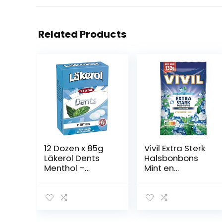
Related Products
12 Dozen x 85g
Vivil Extra Sterk
Läkerol Dents
Halsbonbons
Menthol –
Mint en
Origineel –
Eucalyptus
Zweeds –
suikervrij 132 g
Suikervrij – Xylitol
– Pastilles –
Zuigtabletten –