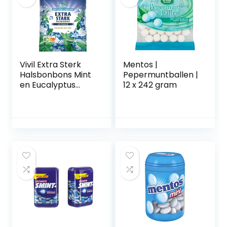
Vivil Extra Sterk
Mentos |
Halsbonbons Mint
Pepermuntballen |
en Eucalyptus
12 x 242 gram
suikervrij 132 g