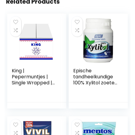
Related Products
King |
Epische
Pepermuntjes |
tandheelkundige
Single Wrapped |
100% Xylitol zoete
500 stuks
adem munten,
pepermunt, 180
Graaf