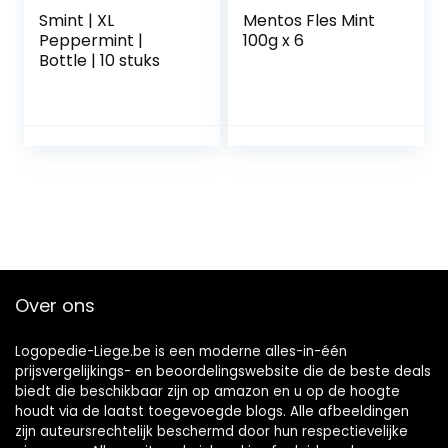
Smint | XL
Mentos Fles Mint
Peppermint |
100g x 6
Bottle | 10 stuks
Over ons
Logopedie-Liege.be is een moderne alles-in-één
prijsvergelijkings- en beoordelingswebsite die de beste deals
biedt die beschikbaar zijn op amazon en u op de hoogte
houdt via de laatst toegevoegde blogs. Alle afbeeldingen
zijn auteursrechtelijk beschermd door hun respectievelijke