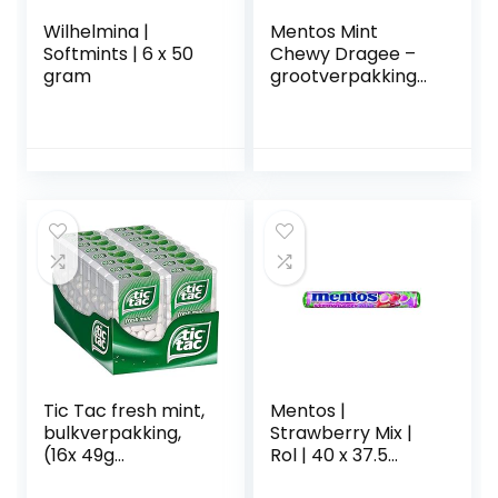
Wilhelmina |
Mentos Mint
Softmints | 6 x 50
Chewy Dragee –
gram
grootverpakking
met 40 rollen
(38g/14 stuks per
rol), mint smaak,
verfrist je adem
Tic Tac fresh mint,
Mentos |
bulkverpakking,
Strawberry Mix |
(16x 49g
Rol | 40 x 37.5
verpakking)
gram