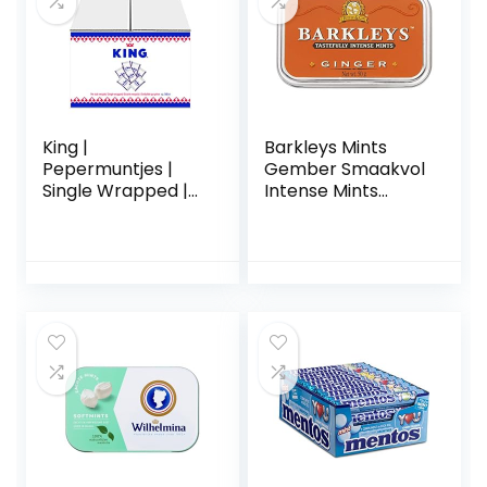
King |
Barkleys Mints
Pepermuntjes |
Gember Smaakvol
Single Wrapped |
Intense Mints
500 stuks
Blikken 50 g (Pack
van 6)