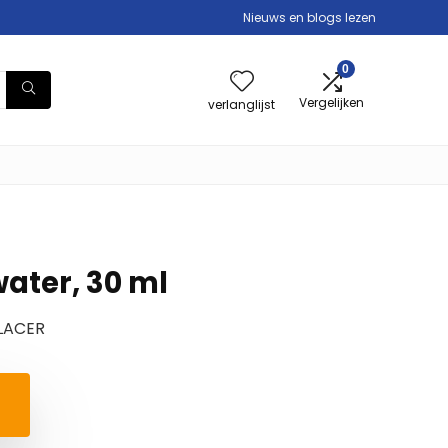
Nieuws en blogs lezen
0
Vergelijken
verlanglijst
ater, 30 ml
LACER