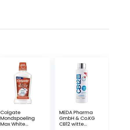
Colgate
MEDA Pharma
Mondspoeling
GmbH & Co.KG
Max White
CB12 witte
Expert, 500 ml –
mondspoeling,