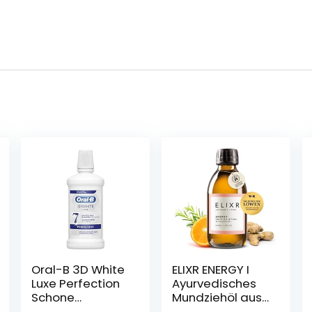
Oral-B 3D White
ELIXR ENERGY I
Luxe Perfection
Ayurvedisches
Schone
Mundziehöl aus
Muntsmaak
Bio-Sesamöl |