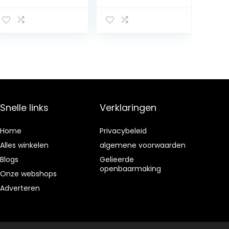
voor direct
500 ml
zichtbaar
wittere tanden
Snelle links
Verklaringen
Home
Privacybeleid
Alles winkelen
algemene voorwaarden
Blogs
Gelieerde
openbaarmaking
Onze webshops
Adverteren