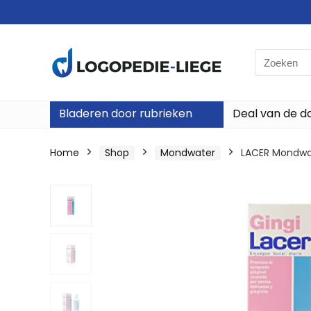
Search
for:
Bladeren door rubrieken
Deal van de d
Home
Shop
Mondwater
LACER Mondwat