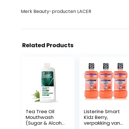
Merk Beauty-producten LACER
Related Products
Tea Tree Oil
Listerine Smart
Mouthwash
Kidz Berry,
(Sugar & Alcohol
verpakking van
Free) Spearmint
3 stuks (3 x 500