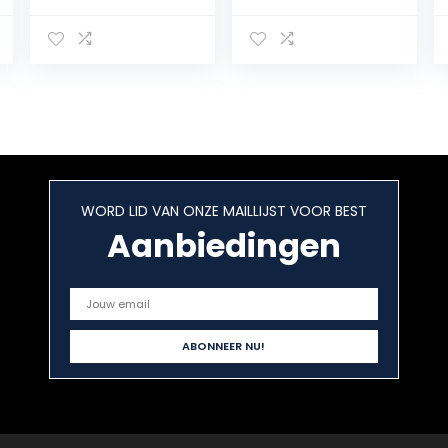
Mondwater
mit ätherischem
Alcoholvrij, 500
Orangenöl |
ml
Zertifizierte
Naturkosmetik |
200 ml
WORD LID VAN ONZE MAILLIJST VOOR BEST
Aanbiedingen