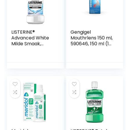
cariësbeschermin
g (250ml).
LISTERINE®
Gengigel
Advanced White
Mouthrlens 150 ml,
Milde Smaak,
590646, 150 ml (1
mondspoeling,
stuk)
verwijdert sterke
verkleuring voor
wittere tanden in
slechts 1 week, 500
ml