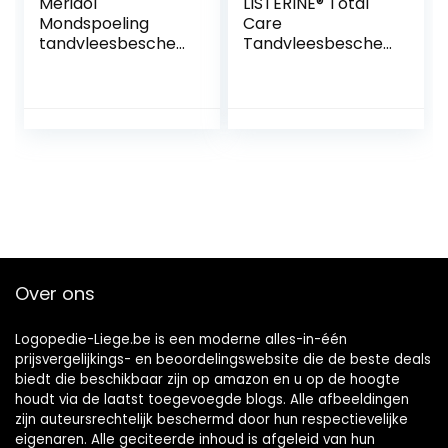
Meridol
LISTERINE® Total
Mondspoeling
Care
tandvleesbescher
Tandvleesbescher
ming & frisse
ming:
adem, 400 ml
mondspoeling
voor complete
bescherming voor
gezond tandvlees
met 6-in-1 effect –
met essentiële
oliën, fluoride en
zinkformule, 1 x 500
ml
Over ons
Logopedie-Liege.be is een moderne alles-in-één
prijsvergelijkings- en beoordelingswebsite die de beste deals
biedt die beschikbaar zijn op amazon en u op de hoogte
houdt via de laatst toegevoegde blogs. Alle afbeeldingen
zijn auteursrechtelijk beschermd door hun respectievelijke
eigenaren. Alle geciteerde inhoud is afgeleid van hun