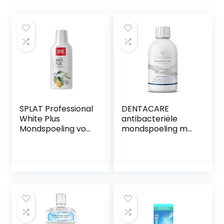
SPLAT Professional
DENTACARE
White Plus
antibacteriële
Mondspoeling voor
mondspoeling met
witte tanden en
3-voudige werking
een frisse adem –
door PROF. DR.
het fluoridevrije en
JUNG, vermindert
99% natuurlijke
langdurige slechte
mondwater
adem, vermindert
beschermt
effectief
effectief tegen
tandvorming,
tandplak en cariës
effectieve
– 275 ml
parodontitis en