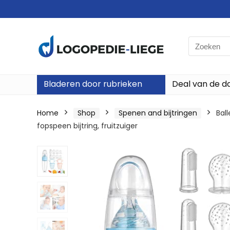
Search
for:
Bladeren door rubrieken
Deal van de d
Home
Shop
Spenen and bijtringen
Ball
fopspeen bijtring, fruitzuiger