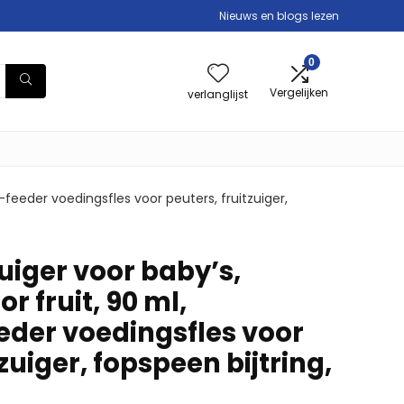
Nieuws en blogs lezen
0
Vergelijken
verlanglijst
d-feeder voedingsfles voor peuters, fruitzuiger,
zuiger voor baby’s,
or fruit, 90 ml,
der voedingsfles voor
zuiger, fopspeen bijtring,