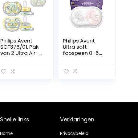
Philips Avent
Philips Avent
SCF376/01, Pak
Ultra soft
van 2 Ultra Air-
fopspeen 0-6
fopspenen, 18
maanden
maanden en +,
SCF222/04, 150
Zachte speen
ml (1er-pakket)
roze
Snelle links
Verklaringen
Home
Privacybeleid