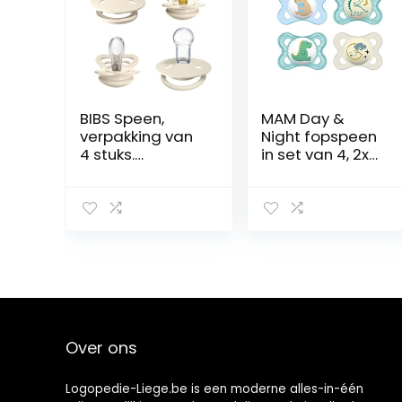
BIBS Speen,
MAM Day &
verpakking van
Night fopspeen
4 stuks.
in set van 4, 2x
Proefpakket om
MAM Original &
uit te proberen.
2x MAM Night
BPA-vrij, Ronde,
speentjes,
symmetrische
tandvriendelijke
en anatomische
babyspeen van
speen. Natuurlijk
MAM SkinSoft
rubberlatex /
siliconen met
Siliconen, Maat 1
doosje, 0-6
(0-6 maanden),
maanden,
Ivory
beer/dino/maa
Over ons
n
Logopedie-Liege.be is een moderne alles-in-één