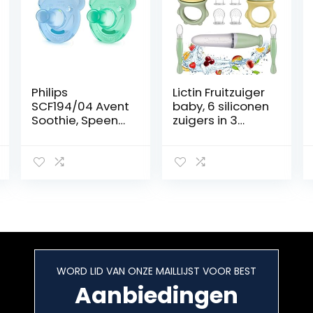
Philips
Lictin Fruitzuiger
SCF194/04 Avent
baby, 6 siliconen
Soothie, Speen
zuigers in 3
vanaf 3
maten,
Maanden
tweewegs
Jongens, Set
babyveiligheidsl
van 2,
epels, BPA-vrij,
Groen/Blauw
fruitzuiger-
fopspeen,
bijtring, voor
bijvoeding als
groente en pap
(11-delig)
WORD LID VAN ONZE MAILLIJST VOOR BEST
Aanbiedingen