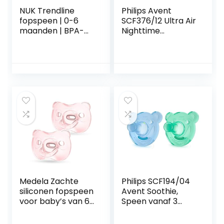
NUK Trendline
Philips Avent
fopspeen | 0-6
SCF376/12 Ultra Air
maanden | BPA-
Nighttime
vrije fopspeen van
Fopspenen 0-6
siliconen | Disney
Maanden Glow in
Winnie Puuh |
the Dark Twin
blauw (jongen) | 2
Pack Roze/Paars –
stuks
2 stuks
Medela Zachte
Philips SCF194/04
siliconen fopspeen
Avent Soothie,
voor baby’s van 6
Speen vanaf 3
tot 18 maanden, 2
Maanden Jongens,
stuks
Set van 2,