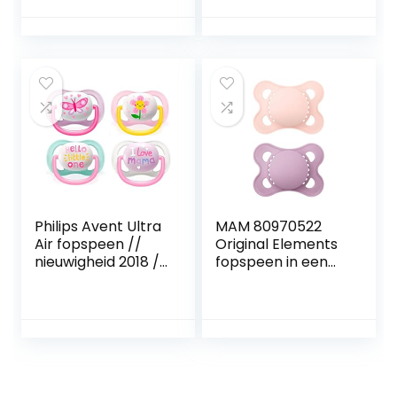
Groen/Blauw
Philips Avent Ultra
MAM 80970522
Air fopspeen //
Original Elements
nieuwigheid 2018 //
fopspeen in een
0-6 Mo // set van
set van 2,
4 meisje // incl. 2
symmetrische &
steriliseertrasport
tandvriendelijke
boxen
babyspeen van
natuurlijk rubber,
speen met
borstvoedingsvrie