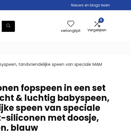
Nieuws en blogs lezen
0
Vergelijken
verlanglijst
babyspeen, tandvriendelijke speen van speciale MAM
onen fopspeen in een set
licht & luchtig babyspeen,
ijke speen van speciale
-siliconen met doosje,
n, blauw