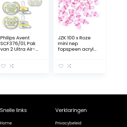
Philips Avent
JZK 100 x Roze
SCF376/01, Pak
mini nep
van 2 Ultra Air-
fopspeen acryl
fopspenen, 18
baby meisje
maanden en +,
feestje
Zachte speen
decoratie tafel
confetti gunsten
doos decoratie
voor babymeisje
doop feest
geboorte
verjaardag
accessoires
Snelle links
Verklaringen
Home
Privacybeleid