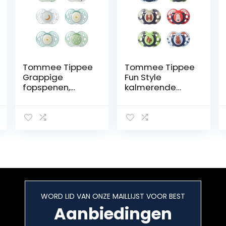
Tommee Tippee
Tommee Tippee
Grappige
Fun Style
fopspenen,
kalmerende
orthopedisch,
zuiger,
symmetrisch,
symmetrische
siliconen, BPA-
kaakvriendelijke
vrij, 18-36
vorm, BPA-vrije
maanden, 6
siliconen, 18-36
stuks
m, set van 6
WORD LID VAN ONZE MAILLIJST VOOR BEST
Aanbiedingen