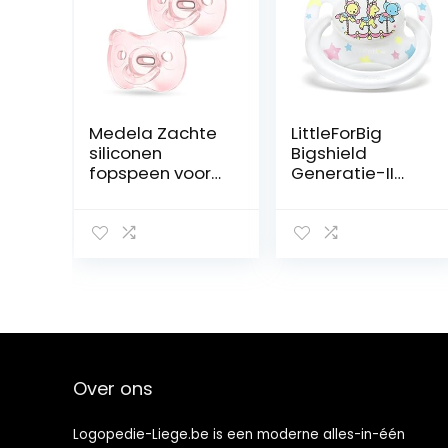
Medela Zachte
LittleForBig
siliconen
Bigshield
fopspeen voor
Generatie-II
baby’s van 6 tot
Volwassenen
18 maanden, 2
Maat Fopspeen
stuks
Wit Kleine Circus
Carrousel
Patroon
Over ons
Logopedie-Liege.be is een moderne alles-in-één