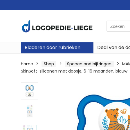
Search
for:
Bladeren door rubrieken
Deal van de d
Home
Shop
Spenen and bijtringen
MAM
SkinSoft-siliconen met doosje, 6-16 maanden, blauw