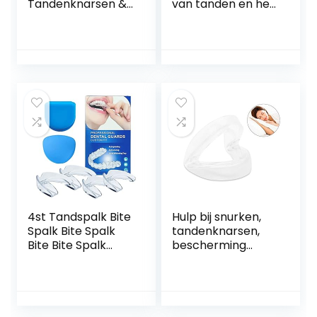
Tandenknarsen &
van tanden en het
Bruxisme –
klemmen van
Nachtbeugel –
anti-slijpen tanden
Tandenknars bitje
Aangepaste
–
vormbare
Gebitsbescherme
tandheelkundige
r
nachtwacht
Tandheelkundige
nachtbeschermer
s om bruxisme te
voorkomen – 8
stuks
4st Tandspalk Bite
Hulp bij snurken,
Spalk Bite Spalk
tandenknarsen,
Bite Bite Spalk
bescherming
Tanden Knarsen
tegen tanden bij
Bite Spalk Tanden
tandenknarsen ‘s
Night Mouth Guard
nachts,
Voorkomt
rustgevend
tandenknarsen en
slaapmiddel voor