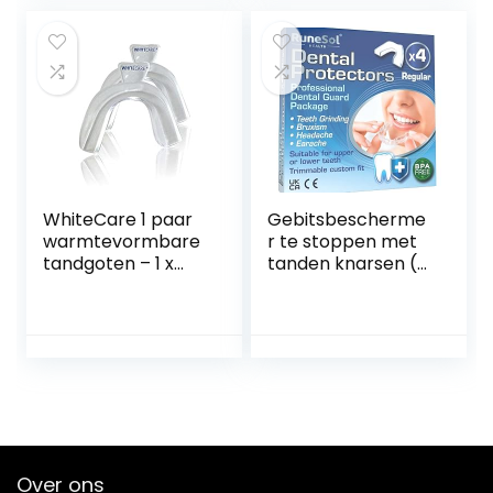
snurken en
anti-snurken, voor
verbetert de
mannen vrouwen
slaapkwaliteit
kinderen
WhiteCare 1 paar
Gebitsbescherme
warmtevormbare
r te stoppen met
tandgoten – 1 x
tanden knarsen (4
onderste en 1 x
x Pack)
bovenste schaal,
Tandenknarsbitjes,
past zich na het
Gebitsbescherme
doorlopen onder
rs voor ‘s nachts
warm water aan
knarsen BPA gratis
slaap
mondbeschermer
s voor tanden
knarsen, Bruxisme
Over ons
bijtbescherming