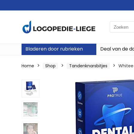
Search
for:
Bladeren door rubrieken
Deal van de d
Home
Shop
Tandenknarsbitjes
Whitee