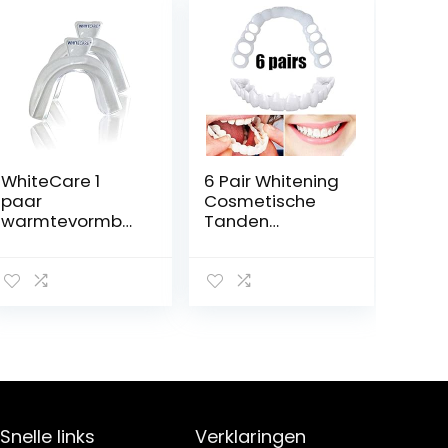
WhiteCare 1
6 Pair Whitening
paar
Cosmetische
warmtevormbar
Tanden
e tandgoten – 1
Comfort Fit
x onderste en 1 x
Kunstgebit
bovenste
Facings
schaal, past zich
Moldable Mouth
na het
Care Beauty
doorlopen
Tool One Size
onder warm
(Bodem + Top)
water aan
Snelle links
Verklaringen