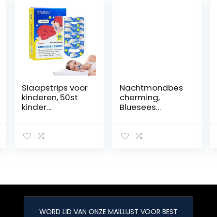
Slaapstrips voor
Nachtmondbes
kinderen, 50st
cherming,
kinder
Bluesees
slaapgordel,
professionele
Mondband voor
tandbescherme
kinderen die
rs voor TMJ,
wordt gebruikt
anti-tanden
om te slapen
slijpen Splint,
Mondband
snurken,
Stoppen met
spanschalen (2
snurken Helpt bij
set = 8 stuks)
het slapen
Snurken in de
WORD LID VAN ONZE MAILLIJST VOOR BEST
mond te