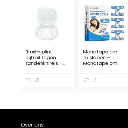
Bruxi-splint
Mondtape om
bijtrail tegen
te slapen –
tandenknirels –
Mondtape om
kniegeleider
te slapen,Anti-
bescherming
snurksticker voor
voor tand- en
volwassenen en
kaakgewricht –
kinderen,
tandbeschermin
geavanceerde
g rail – bij
zachte
bruxisme / CMD
mondtape
incl. opbergdoos
Verbeter uw
slaapkwaliteit
Nasoalne
Over ons