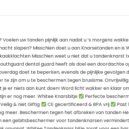
 Voelen uw tanden pijnlijk aan nadat u ‘s morgens wakker
e nacht slapen? Misschien doet u aan Knarsetanden en is
kaakklachten Misschien weet u niet dat u tandenknarst ter
uthguard dental guard heeft als doel een doordachte op
verdag doet te beperken, evenals de pijnlijke gevolgen
te zijn om u te beschermen tegen bruxisme. Onvrijwilli
t je er niets aan kunt doen! Word licht wakker en klaar 
 zijn er nog meer. Whitee Knarsbitje
Perfecte bescherm
eilig & niet Giftig
CE gecertificeerd & BPA vrij
Past 
nog meer. Beschermen tegen het afbreken van tanden Het br
an een gebitsbeschermer voor tandenknarsen vermindert
ak opvangt. Whitee Tandenknars bitje zorgt voor een ba