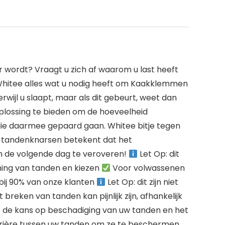
 wordt? Vraagt u zich af waarom u last heeft
 Whitee alles wat u nodig heeft om Kaakklemmen
wijl u slaapt, maar als dit gebeurt, weet dan
lossing te bieden om de hoeveelheid
 die daarmee gepaard gaan. Whitee bitje tegen
g tandenknarsen betekent dat het
om de volgende dag te veroveren!
Let Op: dit
ing van tanden en kiezen
Voor volwassenen
bij 90% van onze klanten
Let Op: dit zijn niet
eken van tanden kan pijnlijk zijn, afhankelijk
 de kans op beschadiging van uw tanden en het
rrière tussen uw tanden om ze te beschermen