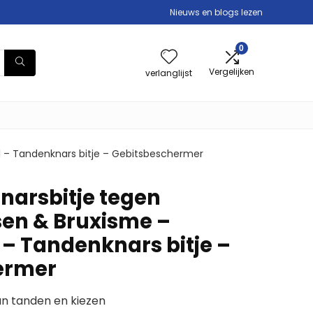
Nieuws en blogs lezen
0
Vergelijken
verlanglijst
 – Tandenknars bitje – Gebitsbeschermer
narsbitje tegen
en & Bruxisme –
– Tandenknars bitje –
ermer
n tanden en kiezen