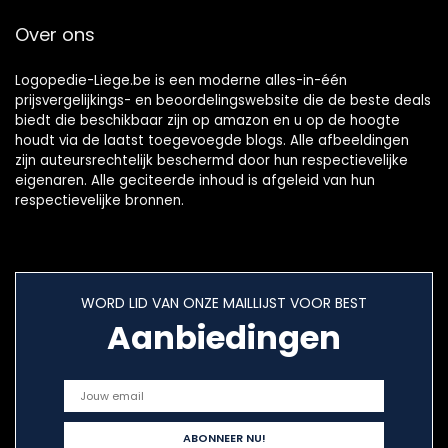
geschikt voor de
mondverzorging
Over ons
mondverzorging
van kleine
kinderen en baby’s
Logopedie-Liege.be is een moderne alles-in-één
prijsvergelijkings- en beoordelingswebsite die de beste deals
biedt die beschikbaar zijn op amazon en u op de hoogte
houdt via de laatst toegevoegde blogs. Alle afbeeldingen
zijn auteursrechtelijk beschermd door hun respectievelijke
eigenaren. Alle geciteerde inhoud is afgeleid van hun
respectievelijke bronnen.
WORD LID VAN ONZE MAILLIJST VOOR BEST
Aanbiedingen