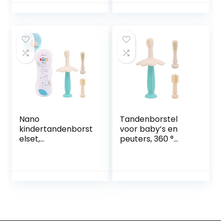
voor kinderen
LION, 1 handvat, 3
opzetborstels,
USB-oplaadkabel,
voor leeftijden 0-
10 (Lion)
Nano
Tandenborstel
kindertandenborst
voor baby’s en
elset,
peuters, 360 °
babytandenborst
baby-anti-choke
elset, siliconen
siliconen bijtring
zachte
tandenborstel,
tandenborstel,
met 3
antislip design,
vervangende
met opbergdoos
koppen en
en 3
opbergdoos, voor
reservekoppen,
baby