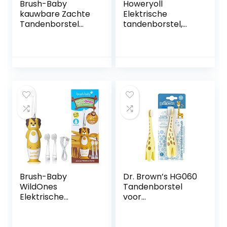
Brush-Baby
Howeryoll
kauwbare Zachte
Elektrische
Tandenborstel
tandenborstel,
voor Baby’s &
sonische
Peuters | Fase 2
tandenborstel,
Eerste Tanden –
met 10
doorkomende
reserveborstels, 5
tanden | Geschikt
poetsmodi houdt
van 10-36
60 dagen (10 –
Maanden | Reinigt
koppen)
Zachtjes de
Tanden van de
Baby en kalmeert
pijnlijk tandvlees |
Tandkleur, Pakje
van 2
Brush-Baby
Dr. Brown’s HG060
WildOnes
Tandenborstel
Elektrische
voor
oplaadbare
peuters,geel/bruin
tandenborstel