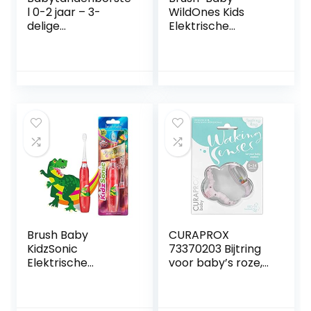
l 0-2 jaar – 3-
WildOnes Kids
delige
Elektrische
tandenborstelset
Oplaadbare
met
Tandenborstel, 1
babyvingertanden
Handvat, Borstel
borstels en
Hoofd, USB
kauwbare
Oplaadkabel, voor
tandenborstel
Leeftijd 0-10
voor babytandjes
(Tiger)
(Teal)
Brush Baby
CURAPROX
KidzSonic
73370203 Bijtring
Elektrische
voor baby’s roze,
tandenborstel
baby bijtring met
voor peuters en
rammelaar, baby
kinderen vanaf 3
bijtring met