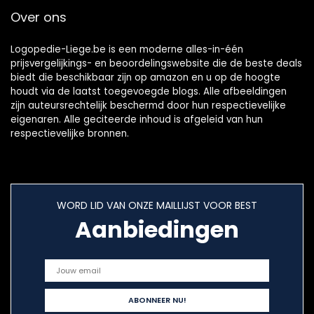
Alarm |
geschikt voor de
Over ons
Verkrijgbaar (3, 4
mondverzorging
en 5 Jaar) | Merk
van kleine
EU
kinderen en baby’s
Logopedie-Liege.be is een moderne alles-in-één
prijsvergelijkings- en beoordelingswebsite die de beste deals
biedt die beschikbaar zijn op amazon en u op de hoogte
houdt via de laatst toegevoegde blogs. Alle afbeeldingen
zijn auteursrechtelijk beschermd door hun respectievelijke
eigenaren. Alle geciteerde inhoud is afgeleid van hun
respectievelijke bronnen.
WORD LID VAN ONZE MAILLIJST VOOR BEST
Aanbiedingen