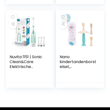
jaar – Discolichten,
leertandenborstel,
zachte trillingen
bijtring voor
en slimme timer
baby’s om te
zorgen voor een
tanden, BPA-vrij,
leuke
roze, 1 stuk
poetservaring –
Dinosaur
Nuvita 1151 | Sonic
Nano
Clean&Care
kindertandenborst
Elektrische
elset,
Tandenborstel
babytandenborst
Baby Kinderen |
elset, siliconen
Sonische
zachte
Technologie 3
tandenborstel,
Snelheden | 3
antislip design,
Opzetborstels
met opbergdoos
Meegeleverd (3-
en 3
36 Maanden) |
reservekoppen,