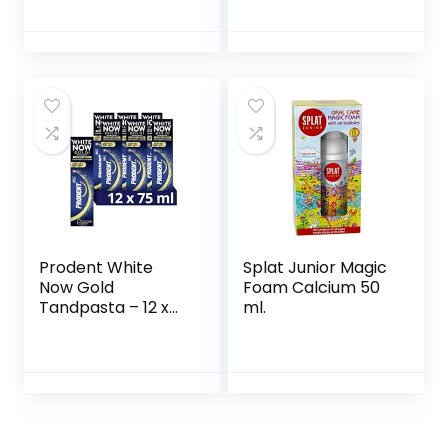
Klinisch bewezen –
remineraliseert
het tandglazuur
voor sterke,
gezonde tanden
75 ml
Prodent White
Splat Junior Magic
Now Gold
Foam Calcium 50
Tandpasta – 12 x
ml.
75 ml –
Voordeelverpakkin
g