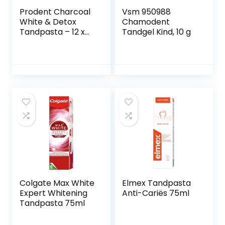
Prodent Charcoal
Vsm 950988
White & Detox
Chamodent
Tandpasta – 12 x
Tandgel Kind, 10 g
75 ml –
Voordeelverpakkin
g
Colgate Max White
Elmex Tandpasta
Expert Whitening
Anti-Cariës 75ml
Tandpasta 75ml