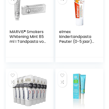
MARVIS® Smokers
elmex
Whitening Mint 85
kindertandpasta
ml I Tandpasta vor
Peuter (0-5 jaar)
een wittere
75ml
glimlach I
langdurige frisheid
I frisse muntsmaak