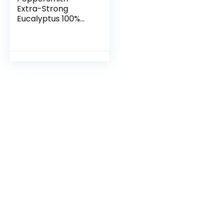
Extra-Strong
Eucalyptus 100%
Xylitol-Sweetened
Multipack Mints,
Suikervrij en Goed
voor Tanden — 24 x
15g Packs