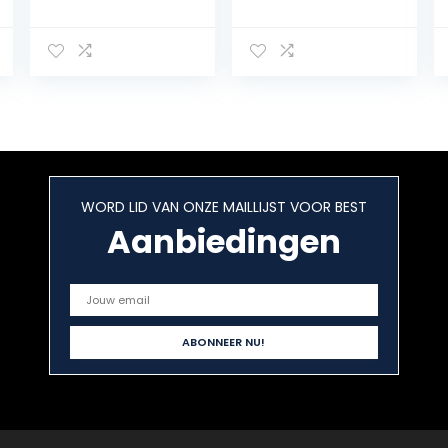
reinigingsborste
Hygiëne
l, meerlagige
Prothese
borstelharen en
Cleaner Set Top
draagbare
Prothese
kunstgebit
Cleanser Tool
dubbelzijdige
Dual Head
borstel,
Prothese Borstel
kunstgebit
voor Prothese
verzorging
Zorg
(verpakking van
WORD LID VAN ONZE MAILLIJST VOOR BEST
4)
Aanbiedingen