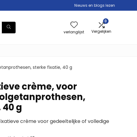
Nieuws en blogs lezen
0
Vergelijken
verlanglijst
etanprothesen, sterke fixatie, 40 g
tieve crème, voor
 volgetanprothesen,
, 40 g
ixatieve crème voor gedeeltelijke of volledige