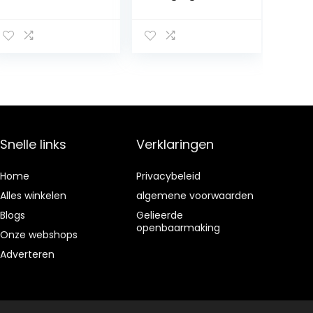
ebit reiniger
voor gebit met
tandenborstel,V
valse
alse tanden
tandenborstel
borstels voor
Doos voor
gebit zorg met
gebitsverzorgin
multi-gelaagde
g,Blauw
haren
Snelle links
Verklaringen
Home
Privacybeleid
Alles winkelen
algemene voorwaarden
Blogs
Gelieerde
openbaarmaking
Onze webshops
Adverteren