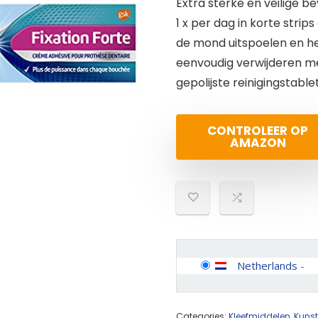
Extra sterke en veilige bev
1 x per dag in korte str
de mond uitspoelen en he
eenvoudig verwijderen me
gepolijste reinigingstable
CONTROLEER OP
AMAZON
Netherlands
-
Categories:
Kleefmiddelen
,
Kunst