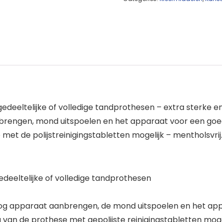
eeltelijke of volledige tandprothesen – extra sterke en vei
engen, mond uitspoelen en het apparaat voor een goede 
 met de polijstreinigingstabletten mogelijk – mentholsvri
edeeltelijke of volledige tandprothesen
roog apparaat aanbrengen, de mond uitspoelen en het app
 van de prothese met gepolijste reinigingstabletten mogel