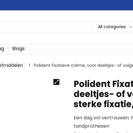
All categories
ag
Blogs
efmiddelen
Polident Fixatieve crème, voor deeltjes- of volg
Polident Fixa
deeltjes- of
sterke fixatie
Een dag vol vertrouwen: F
tandprothesen