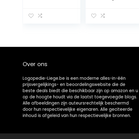
reinigen van
tandenborstels
valse tanden,
met dubbele
onschadelijk
kop voor
voor het
tandverzorging
reinigen van
2 stuks (wit+
valse tanden
blauw)
Over ons
Logopedie-Liege.be is een moderne alles-in-één
prijsvergelijkings- en beoordelingswebsite die de
beste deals biedt die beschikbaar zijn op amazon en u
op de hoogte houdt via de laatst toegevoegde blogs.
Alle afbeeldingen zijn auteursrechtelijk beschermd
door hun respectievelijke eigenaren. Alle geciteerde
inhoud is afgeleid van hun respectievelijke bronnen.