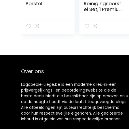
Borstel
Reinigingsborst
el Set, 1 Premium
Hygiëne
Prothese
Cleaner Set Top
Prothese
Cleanser Tool
Dual Head
Prothese Borstel
voor Prothese
Zorg
Over ons
Logopedie-Liege.be is een moderne alles-in-één
prijsvergelijkings- en beoordelingswebsite die de
beste deals biedt die beschikbaar zijn op amazon en u
op de hoogte houdt via de laatst toegevoegde blogs.
Alle afbeeldingen zijn auteursrechtelijk beschermd
door hun respectievelijke eigenaren. Alle geciteerde
inhoud is afgeleid van hun respectievelijke bronnen.