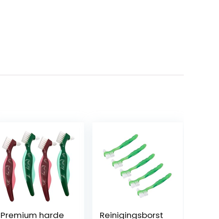
Premium harde
Reinigingsborst