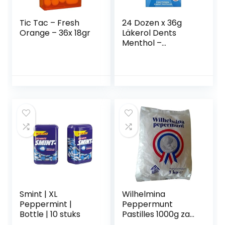
Tic Tac – Fresh
24 Dozen x 36g
Orange – 36x 18gr
Läkerol Dents
Menthol –
Origineel – Zweeds
– Suikervrij – Xylitol
– Pastilles –
Zuigtabletten –
Dragees –
Druppels –
Snoepjes –
Snoepjes
Smint | XL
Wilhelmina
Peppermint |
Peppermunt
Bottle | 10 stuks
Pastilles 1000g zak
(pepermunt)