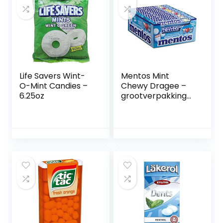
Life Savers Wint-
Mentos Mint
O-Mint Candies –
Chewy Dragee –
6.25oz
grootverpakking
met 40 rollen
(38g/14 stuks per
rol), mint smaak,
verfrist je adem